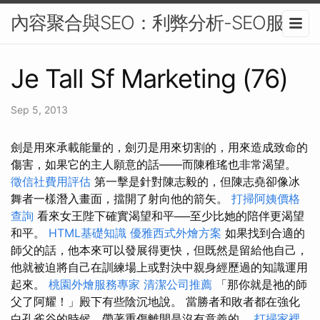
內容聚合與SEO：利弊分析-SEO服務
Je Tall Sf Marketing (76)
Sep 5, 2013
劍是用來承載能量的，劍刃是用來切割的，用來造成致命的
傷害，如果它的主人願意的話——而陳稚瑤也非常渴望。
徵信社費用評估
第一擊是針對陳志毅的，但陳志堯卻像冰
舞者一樣潛入畫面，擋開了射向他的箭矢。
打掃阿姨價格
查詢
看來女王陛下確實渴望和平──至少比她的陪伴更渴望
和平。
HTML基礎知識
優雅西式外燴方案
如果找到合適的
師父的話，他本來可以發展得更快，但既然是留給他自己，
他就被迫將自己在訓練場上或對決中親身經歷過的知識運用
起來。
桃園外燴服務專家
清潔公司推薦
「那你就是祂的師
父了阿耀！」殿下有些陰沉地說。 當勝者和敗者都在強化
白孔雀谷的時候，帶著重傷離開是沒有意義的。
打掃家裡