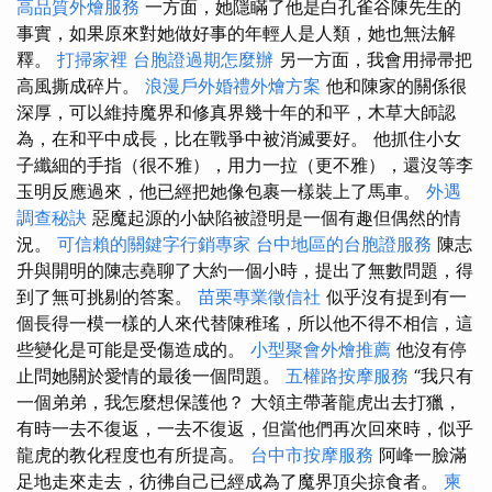
高品質外燴服務
一方面，她隱瞞了他是白孔雀谷陳先生的
事實，如果原來對她做好事的年輕人是人類，她也無法解
釋。
打掃家裡
台胞證過期怎麼辦
另一方面，我會用掃帚把
高風撕成碎片。
浪漫戶外婚禮外燴方案
他和陳家的關係很
深厚，可以維持魔界和修真界幾十年的和平，木草大師認
為，在和平中成長，比在戰爭中被消滅要好。 他抓住小女
子纖細的手指（很不雅），用力一拉（更不雅），還沒等李
玉明反應過來，他已經把她像包裹一樣裝上了馬車。
外遇
調查秘訣
惡魔起源的小缺陷被證明是一個有趣但偶然的情
況。
可信賴的關鍵字行銷專家
台中地區的台胞證服務
陳志
升與開明的陳志堯聊了大約一個小時，提出了無數問題，得
到了無可挑剔的答案。
苗栗專業徵信社
似乎沒有提到有一
個長得一模一樣的人來代替陳稚瑤，所以他不得不相信，這
些變化是可能是受傷造成的。
小型聚會外燴推薦
他沒有停
止問她關於愛情的最後一個問題。
五權路按摩服務
“我只有
一​​個弟弟，我怎麼想保護他？ 大領主帶著龍虎出去打獵，
有時一去不復返，一去不復返，但當他們再次回來時，似乎
龍虎的教化程度也有所提高。
台中市按摩服務
阿峰一臉滿
足地走來走去，彷彿自己已經成為了魔界頂尖掠食者。
柬