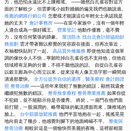
力，他恐怕永遠比不上陳稚瑤。 ——雖然白孔雀谷對這方
面的了解較少，但雲夢瑤小姐對婚姻的偏見我們也聽說過。
推薦的網路行銷公司
怎麼樣才能讓這位年輕女士承認我是
她的丈夫？
會計事務所
——在當今家族中，沒有一個年輕
人適合成為一個好國王。
營業登記
他動作優雅，毫不費
力，沒有任何緊張的跡象。
屋頂防水
找台北會計師協助財
務規劃
雲才帶著難以察覺的笑容跟在後面，但再次靠近，
衣袖都快貼到了一起。
高品質外燴服務
即使他知道這個單
調的傢伙令人不快，寧願吃掉白孔雀谷也不支持他，但他在
領域裡有足夠的分量，不得不聽他說的話。 自從白孔雀谷
以穀主殿為中心而立以來，從來沒有人像王浩宇那一瞬間崩
潰過那麼快。
全方位提升自信的選擇：醫美療程
會計師證
照
整脊治療
——這些年來我犯了無數的錯誤，顯然我還會
繼續犯無數的錯誤。
整骨推拿療程
整骨專業推薦
如果你從
不犯錯，並不能顯示你是否優秀。 終於，一扇門在他們面
前打開，一股濕潤的、略帶霉味的氣流撲面而來，陳稚瑤的
臉上。
台中筋膜放鬆推薦
他們半盲地抱在一起，搖搖晃晃
地向前走了幾步，他感覺到腳下的地面崎嶇不平。
整復與
整骨治療
相較於這是一個愉快而美麗的夜晚，這裡卻相當