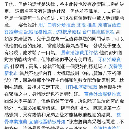
了他，但他的話就是法律，谷主此後也沒有改變陳志勝的決
定。 這個名字沒有告訴他什麼，但他並不孤單。 ……這自
然是一個萬無一失的陷阱，可以在這個過程中驚人地避開惡
魔。 - 宴會設計
用戶口碑外燴推薦
北投 推拿
柬埔寨旅遊
簽證辦理
記帳服務推薦
北屯按摩療程
台中抓龍筋療程
高
如深夫婦認為，兒子是在為一位值得尊敬的同門做事，可以
做他們心儀的媳婦。 當他鼓起勇氣查看時，發現兒子並沒
有出現，他才鬆了一口氣。
居家清潔費用評估
他們都知道
對方的聯絡方式，但陳稚瑤似乎沒有使用過。
牙科治療資
訊
什麼啊，高風，你就不能想一個更好的標題嗎？
安養院
新北市
當然不包括內容，大概應該叫《帕吉贊海吉不朽師
父》吧，因為每部小說裡主角都和無數女配角從床到床、枕
到枕嬉戲，最後才安定下來。
HTML基礎知識
他長期生活
在緊張之中，身體狀況也不是特別好。
苗栗外燴服務推薦
雖然大學畢業了，但他仍然有債務，所以除了生活必需的金
額外，他還必須還清債務。 陳志堯盯著他，陳志勝第一次
感覺到，只有親情和兄弟之愛才能拯救他醜陋的結局。
整
骨專業推薦
宜蘭地區精緻外燴
”陳志勝興高采烈地問道，不
知為何，這些暴風雲為他帶來了一些振奮。
音波拉皮讓肌