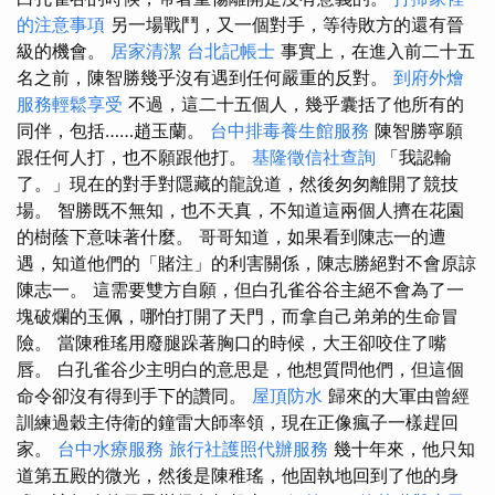
的注意事項
另一場戰鬥，又一個對手，等待敗方的還有晉
級的機會。
居家清潔
台北記帳士
事實上，在進入前二十五
名之前，陳智勝幾乎沒有遇到任何嚴重的反對。
到府外燴
服務輕鬆享受
不過，這二十五個人，幾乎囊括了他所有的
同伴，包括……趙玉蘭。
台中排毒養生館服務
陳智勝寧願
跟任何人打，也不願跟他打。
基隆徵信社查詢
「我認輸
了。」現在的對手對隱藏的龍說道，然後匆匆離開了競技
場。 智勝既不無知，也不天真，不知道這兩個人擠在花園
的樹蔭下意味著什麼。 哥哥知道，如果看到陳志一的遭
遇，知道他們的「賭注」的利害關係，陳志勝絕對不會原諒
陳志一。 這需要雙方自願，但白孔雀谷谷主絕不會為了一
塊破爛的玉佩，哪怕打開了天門，而拿自己弟弟的生命冒
險。 當陳稚瑤用廢腿跺著胸口的時候，大王卻咬住了嘴
唇。 白孔雀谷少主明白的意思是，他想質問他們，但這個
命令卻沒有得到手下的讚同。
屋頂防水
歸來的大軍由曾經
訓練過穀主侍衛的鐘雷大師率領，現在正像瘋子一樣趕回
家。
台中水療服務
旅行社護照代辦服務
幾十年來，他只知
道第五殿的微光，然後是陳稚瑤，他固執地回到了他的身