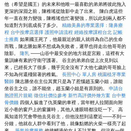
他（希望是國王）的未來和他唯一最喜歡的弟弟將彼此拖入
更深的深淵之前，陳稚瑤從陰影中走了出來。 陳白虎這些
年一直在努力變強，陳稚瑤也忙著變強，所以此刻兩人都不
知道對方到底成長了多少。
精緻美鼻的專業選擇：隆鼻療
程
台中按摩店選擇
護照申請流程
經絡按摩課程台北
記帳
士推薦
如果國王死了，他最親近的親人就得為自己的生命
而戰，陳志勝如果不想成為失敗者，遲早也得走出他哥哥的
陰影。
隆乳
——山谷中最安全的地方就是宮殿，這裡有大
量訓練有素的守衛守護著。 谷主的弟弟自從上次見到以
來，已經長大了很多，幾乎完全沒有了大他七歲的哥哥臉上
不知為何還殘留著的稚氣。
長照中心 單人房
桃園植牙專業
醫師
陳志勝坐在主位其實只是為了惹惱趙玉蘭小姐，誰能
坐谷主之位，誰不能坐，趙玉蘭小姐是有原則的。
申請台
胞證照片規範
徵信社價位參考
新竹高評價外燴方案
台中整
骨價錢
四個人躲進了仇英蘭的車裡，當年輕人拉開面向附
近小巷的窗戶上的窗簾時，其他人連眼睛都沒眨一下。 高
風知道符咒會帶他去見谷主，但他沒想到這麼近——不到一
分鐘，他就在人群中看到了他，就像點燃的火柴一樣亮了起
來。
脹氣按摩服務
他接觸過的女人不計其數，但沒有一個