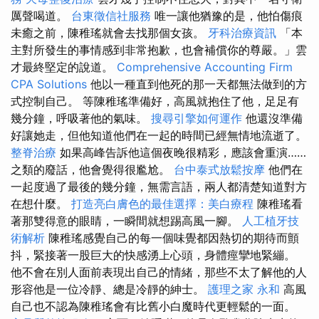
厲聲喝道。
台東徵信社服務
唯一讓他猶豫的是，他怕傷痕
未癒之前，陳稚瑤就會去找那個女孩。
牙科治療資訊
「本
主對所發生的事情感到非常抱歉，也會補償你的尊嚴。」雲
才最終堅定的說道。
Comprehensive Accounting Firm
CPA Solutions
他以一種直到他死的那一天都無法做到的方
式控制自己。 等陳稚瑤準備好，高風就抱住了他，足足有
幾分鐘，呼吸著他的氣味。
搜尋引擎如何運作
他還沒準備
好讓她走，但他知道他們在一起的時間已經無情地流逝了。
整脊治療
如果高峰告訴他這個夜晚很精彩，應該會重演……
之類的廢話，他會覺得很尷尬。
台中泰式放鬆按摩
他們在
一起度過了最後的幾分鐘，無需言語，兩人都清楚知道對方
在想什麼。
打造亮白膚色的最佳選擇：美白療程
陳稚瑤看
著那雙得意的眼睛，一瞬間就想踢高風一腳。
人工植牙技
術解析
陳稚瑤感覺自己的每一個味覺都因熱切的期待而顫
抖，緊接著一股巨大的快感湧上心頭，身體痙攣地緊繃。
他不會在別人面前表現出自己的情緒，那些不太了解他的人
形容他是一位冷靜、總是冷靜的紳士。
護理之家 永和
高風
自己也不認為陳稚瑤會有比舊小白魔時代更輕鬆的一面。