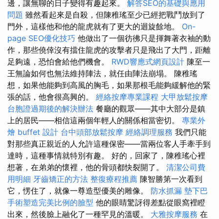
邊，讓無聊的日子變得有趣起來。
解答SEO的基礎與應用
問題
雖然看起來是自殺，但陳稚瑤至少已經把戰鬥放到了
門外，這樣他和他的龍虎就有了更大的迴旋餘地。
On-
page SEO優化技巧
他做出了一個彷彿只是揮舞著衣袖的動
作，那些僥倖沒有擋住龍虎的攻擊者只是飛出了大門，距離
足夠遠，恐怕會給他們機會。
RWD響應式網頁設計
陳至一
王無論如何也無法維持陣法，就任由陣法崩塌。 陳稚瑤
想，如果他能夠到高風的胸毛，如果那根毛能夠緩解他的緊
張的話，他會很高興的。
經絡按摩專業課程
大甲放鬆按摩
台胞證過期後的解決辦法
餐廳的觀眾——其中大部分是鎮
上的居民——相信這兩個年輕人的關係相當密切。
專業外
燴 buffet 設計
台中頭部放鬆按摩
經絡調理服務
我們只能
對那些真正親近的人允許這種保密——當兩位客人手牽手到
達時，這種事情就特別有趣。 好的，回家了，陳稚瑤心裡
想著，在弟弟的懷裡，他的骨頭都快裂開了。
清潔公司費
用明細
牙齒矯正的方法
整復療程推薦
陳智勝第一次看到
它，愣住了，就像一尊造型優美的雕像。
防水抓漏
墊下巴
手術塑造完美比例的臉型
他的眼睛驚訝得差點從眼窩裡瞪
出來，然後臉上融化了一種罕見的溫暖。
大雅按摩服務
在