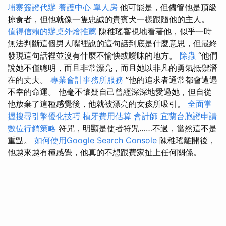
埔寨簽證代辦
養護中心 單人房
他可能是，但儘管他是頂級
掠食者，但他就像一隻忠誠的貴賓犬一樣跟隨他的主人。
值得信賴的辦桌外燴推薦
陳稚瑤審視地看著他，似乎一時
無法判斷這個男人嘴裡說的這句話到底是什麼意思，但最終
發現這句話裡並沒有什麼不愉快或曖昧的地方。
除蟲
“他們
說她不僅聰明，而且非常漂亮，而且她以非凡的勇氣抵禦潛
在的丈夫。
專業會計事務所服務
”他的追求者通常都會遭遇
不幸的命運。 他毫不懷疑自己曾經深深地愛過她，但自從
他放棄了這種感覺後，他就被漂亮的女孩所吸引。
全面掌
握搜尋引擎優化技巧
植牙費用估算
會計師
宜蘭台胞證申請
數位行銷策略
符咒，明顯是使者符咒……不過，當然這不是
重點。
如何使用Google Search Console
陳稚瑤離開後，
他越來越有種感覺，他真的不想跟費家扯上任何關係。