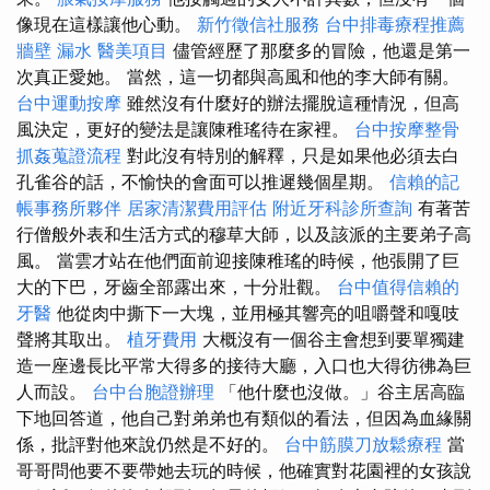
像現在這樣讓他心動。
新竹徵信社服務
台中排毒療程推薦
牆壁 漏水
醫美項目
儘管經歷了那麼多的冒險，他還是第一
次真正愛她。 當然，這一切都與高風和他的李大師有關。
台中運動按摩
雖然沒有什麼好的辦法擺脫這種情況，但高
風決定，更好的變法是讓陳稚瑤待在家裡。
台中按摩整骨
抓姦蒐證流程
對此沒有特別的解釋，只是如果他必須去白
孔雀谷的話，不愉快的會面可以推遲幾個星期。
信賴的記
帳事務所夥伴
居家清潔費用評估
附近牙科診所查詢
有著苦
行僧般外表和生活方式的穆草大師，以及該派的主要弟子高
風。 當雲才站在他們面前迎接陳稚瑤的時候，他張開了巨
大的下巴，牙齒全部露出來，十分壯觀。
台中值得信賴的
牙醫
他從肉中撕下一大塊，並用極其響亮的咀嚼聲和嘎吱
聲將其取出。
植牙費用
大概沒有一個谷主會想到要單獨建
造一座邊長比平常大得多的接待大廳，入口也大得彷彿為巨
人而設。
台中台胞證辦理
「他什麼也沒做。」谷主居高臨
下地回答道，他自己對弟弟也有類似的看法，但因為血緣關
係，批評對他來說仍然是不好的。
台中筋膜刀放鬆療程
當
哥哥問他要不要帶她去玩的時候，他確實對花園裡的女孩說