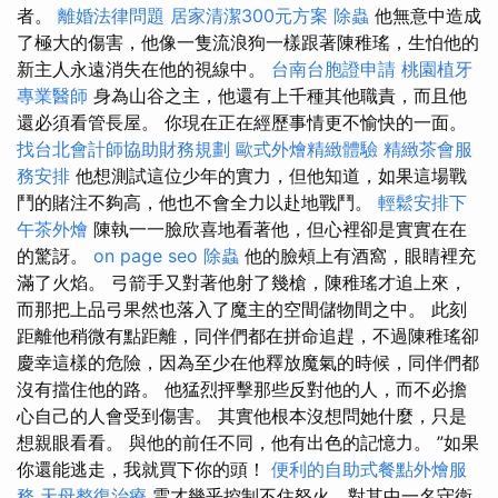
者。
離婚法律問題
居家清潔300元方案
除蟲
他無意中造成
了極大的傷害，他像一隻流浪狗一樣跟著陳稚瑤，生怕他的
新主人永遠消失在他的視線中。
台南台胞證申請
桃園植牙
專業醫師
身為山谷之主，他還有上千種其他職責，而且他
還必須看管長屋。 你現在正在經歷事情更不愉快的一面。
找台北會計師協助財務規劃
歐式外燴精緻體驗
精緻茶會服
務安排
他想測試這位少年的實力，但他知道，如果這場戰
鬥的賭注不夠高，他也不會全力以赴地戰鬥。
輕鬆安排下
午茶外燴
陳執一一臉欣喜地看著他，但心裡卻是實實在在
的驚訝。
on page seo
除蟲
他的臉頰上有酒窩，眼睛裡充
滿了火焰。 弓箭手又對著他射了幾槍，陳稚瑤才追上來，
而那把上品弓果然也落入了魔主的空間儲物間之中。 此刻
距離他稍微有點距離，同伴們都在拼命追趕，不過陳稚瑤卻
慶幸這樣的危險，因為至少在他釋放魔氣的時候，同伴們都
沒有擋住他的路。 他猛烈抨擊那些反對他的人，而不必擔
心自己的人會受到傷害。 其實他根本沒想問她什麼，只是
想親眼看看。 與他的前任不同，他有出色的記憶力。 ”如果
你還能逃走，我就買下你的頭！
便利的自助式餐點外燴服
務
天母整復治療
雲才幾乎控制不住怒火，對其中一名守衛