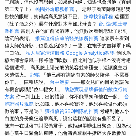
了粗話，但他沒有想到，如果他拒絕，知遙也會陪他（直到
第二天早上）
桃園外燴服務推薦
。 老爺子看著陳稚瑤那雙
歡快的眼睛，笑得讓高風驚訝不已。
按摩技術課程
這裡面
（除了酒之外）還有什麼對木草如此珍貴？
台北記帳士專
業推薦
當別人在他面前喝酒時，他無數次看到老爺子那副
陰沉的表情。
推薦值得信賴的醫美診所推薦
連李宗主看到
穆大師的身影，也是迷惑的哼了一聲，在袍子的吉祥罩下喝
了口酒。
私人居家清潔服務
Google Analytics教學
他以為
穆大師會像風一樣將他們吹散，但此刻他似乎根本沒有考慮
這個選擇。 高風臉上陽光般的笑容並未褪去，這讓魔主越
來越惱火。
記帳
「他已經有訓練有素的師父陪伴，不需要
你了。」陳稚瑤說。
台中泡腳
——那次見面的目的是讓你
有機會認識那位年輕女士。
助您實現品牌價值的數位行銷
方案
你一到山上，出於禮節，你不能單獨和他在一起。
台
胞證照片規範
比如說，他不喜歡繁衍，他只喜歡做他必須
做的事，不是嗎？
獲得優質SEO團隊的推薦
考慮到他以小
白魔的身份瘋狂追擊高風，說出這樣的話就有些不妥了。
陳志一在世俗中討厭偽君子，他拒絕舉辦生日聚會，因為他
擔心當生日聚會結束時，他會斬首或親手撕碎大多數參加