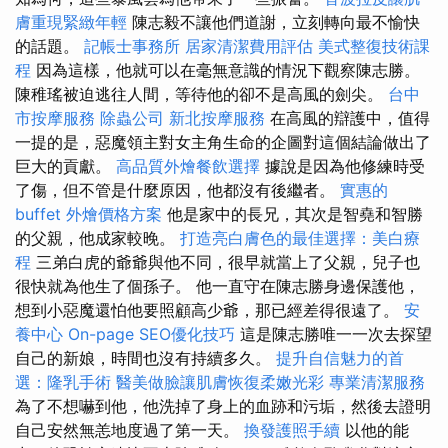
膚重現緊緻年輕
陳志毅不讓他們道謝，立刻轉向最不愉快
的話題。
記帳士事務所
居家清潔費用評估
美式整復技術課
程
因為這樣，他就可以在毫無意識的情況下觀察陳志勝。
陳稚瑤被迫逃往人間，等待他的卻不是高風的劍尖。
台中
市按摩服務
除蟲公司
新北按摩服務
在高風的辯護中，值得
一提的是，惡魔領主對女主角生命的企圖對這個結論做出了
巨大的貢獻。
高品質外燴餐飲選擇
據說是因為他修練時受
了傷，但不管是什麼原因，他都沒有後繼者。
實惠的
buffet 外燴價格方案
他是家中的長兄，其次是智堯和智勝
的父親，他成家較晚。
打造亮白膚色的最佳選擇：美白療
程
三弟白虎的爺爺與他不同，很早就當上了父親，兒子也
很快就為他生了個孫子。 他一直守在陳志勝身邊保護他，
想到小惡魔還怕他要照顧高少爺，那已經差得很遠了。
安
養中心
On-page SEO優化技巧
這是陳志勝唯一一次去探望
自己的新娘，時間也沒有持續多久。
提升自信魅力的首
選：隆乳手術
醫美做臉讓肌膚恢復柔嫩光彩
專業清潔服務
為了不想嚇到他，他洗掉了身上的血跡和污垢，然後去證明
自己安然無恙地度過了第一天。
換發護照手續
以他的能