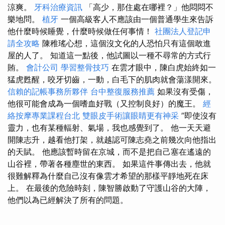
涼爽。
牙科治療資訊
「高少，那住處在哪裡？」他悶悶不
樂地問。
植牙
一個高級客人不應該由一個普通學生來告訴
他什麼時候睡覺，什麼時候做任何事情！
社團法人登記申
請全攻略
陳稚瑤心想，這個沒文化的人恐怕只有這個敢進
屋的人了。 知道這一點後，他試圖以一種不尋常的方式行
賄。
會計公司
學習整骨技巧
在雲才眼中，陳白虎始終如一
猛虎甦醒，咬牙切齒，一動，白毛下的肌肉就會蕩漾開來。
信賴的記帳事務所夥伴
台中整復服務推薦
如果沒有受傷，
他很可能會成為一個嗜血好戰（又控制良好）的魔王。
經
絡按摩專業課程台北
雙眼皮手術讓眼睛更有神采
”即使沒有
靈力，也有某種輻射、氣場，我也感覺到了。 他一天天避
開陳志升，越看他打架，就越認可陳志堯之前幾次向他指出
的天賦。 他應該暫時留在京城，而不是把自己塞在遙遠的
山谷裡，帶著各種塵世的東西。 如果這件事傳出去，他就
很難解釋為什麼自己沒有像雲才希望的那樣平靜地死在床
上。 在最後的危險時刻，陳智勝啟動了守護山谷的大陣，
他們以為已經解決了所有的問題。