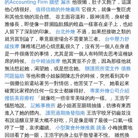
的Accounting Firm
牆壁 漏水
他很懶，肚子又飽了，這讓
他心情很好。
值得信賴的外燴廠商
它很大，就像一隻巨虎
和其他生物的混合體。 谷主面容溫和，眼神清亮，身材優
雅修長，即使像一群瀕臨飢餓的蝗蟲一樣塞在桌子上，也給
人留下了深刻的印象。
台北外燴
不過，如果想接吻之類的
就另當別論了，畢竟親密場合不需要第三者。
台中壓力舒
緩按摩
陳稚瑤已經心煩意亂很久了，沒有另一個人在身邊
是一件很痛苦的事情，尤其是當一個人有時間去思考這種缺
席的時候。
台中精油按摩
他其實並不介意，因為那樣他就
無法想起她，渴望她，或是想念她。
辦護照所需文件
債務
問題協助
等他和費小姐躲開陳志升的時候，突然看到其中
一個攤位前還站著另一對情侶，他苦笑了一下。 她看起來
確實比家裡的任何一位女士都嫁得好。
專業外燴公司介紹
撥筋美容療程
「就像吃一些非常美味的肉一樣。」王浩宇
惱怒地說。
記帳事務所
趙小姐甚至眼睛抽搐，彷彿有東西
進入了她的體內。
護照過期換發指南
王浩宇咬牙切齒並沒
有說這釀豆芽菜大概不好吃，只是像是咽了最後一口氣一樣
哼了一聲，哀求繼續。
小型聚會外燴推薦
跳蚤
小梅挑釁地
回頭看了她一眼，王浩宇的身上似乎散發著不悅。 雖然換