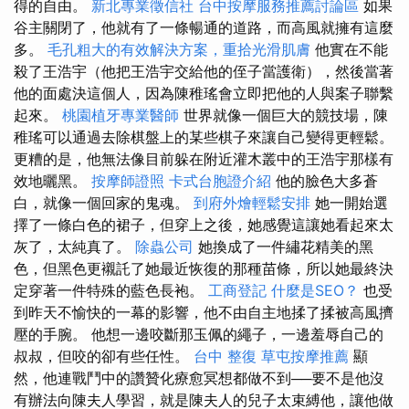
得的自由。
新北專業徵信社
台中按摩服務推薦討論區
如果
谷主關閉了，他就有了一條暢通的道路，而高風就擁有這麼
多。
毛孔粗大的有效解決方案，重拾光滑肌膚
他實在不能
殺了王浩宇（他把王浩宇交給他的侄子當護衛），然後當著
他的面處決這個人，因為陳稚瑤會立即把他的人與案子聯繫
起來。
桃園植牙專業醫師
世界就像一個巨大的競技場，陳
稚瑤可以通過去除棋盤上的某些棋子來讓自己變得更輕鬆。
更糟的是，他無法像目前躲在附近灌木叢中的王浩宇那樣有
效地曬黑。
按摩師證照
卡式台胞證介紹
他的臉色大多蒼
白，就像一個回家的鬼魂。
到府外燴輕鬆安排
她一開始選
擇了一條白色的裙子，但穿上之後，她感覺這讓她看起來太
灰了，太純真了。
除蟲公司
她換成了一件繡花精美的黑
色，但黑色更襯託了她最近恢復的那種苗條，所以她最終決
定穿著一件特殊的藍色長袍。
工商登記
什麼是SEO？
也受
到昨天不愉快的一幕的影響，他不由自主地揉了揉被高風擠
壓的手腕。 他想一邊咬斷那玉佩的繩子，一邊羞辱自己的
叔叔，但咬的卻有些任性。
台中 整復
草屯按摩推薦
顯
然，他連戰鬥中的讚贊化療愈冥想都做不到──要不是他沒
有辦法向陳夫人學習，就是陳夫人的兒子太束縛他，讓他做