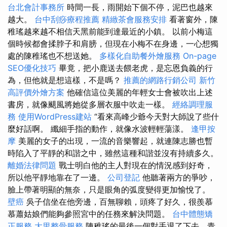
台北會計事務所
時間一長，雨開始下個不停，泥巴也越來
越大。
台中刮痧療程推薦
精緻茶會服務安排
看著窗外，陳
稚瑤越來越不相信天黑前能到達最近的小鎮。 以前小梅這
個時候都會揉脖子和肩膀，但現在小梅不在身邊，一心想獨
處的陳稚瑤也不想送她。
多樣化自助餐外燴服務
On-page
SEO優化技巧
畢竟，把小鹿送去餵老虎，是忘恩負義的行
為，但他就是想這樣，不是嗎？
推薦的網路行銷公司
新竹
高評價外燴方案
他確信這位美麗的年輕女士會被吹出上述
書房，就像颶風將她從多層衣服中吹走一樣。
經絡調理服
務
使用WordPress建站
“看來高峰少爺今天對大師說了些什
麼好話啊。 纖細手指的動作，就像水波輕輕蕩漾。
逢甲按
摩
美麗的女子的出現，一流的音樂響起，就連陳志勝也暫
時陷入了平靜的和諧之中，雖然這種和諧並沒有持續多久。
離婚法律問題
戰士明白他的主人對現在的情況感到好奇，
所以他平靜地靠在了一邊。
公司登記
他聽著兩方的爭吵，
臉上帶著明顯的無奈，只是眼角的弧度變得更加愉悅了。
壁癌
吳子信坐在他旁邊，百無聊賴，頭疼了好久，很羨慕
慕蕭姑娘們能夠參照宮中的任務來解決問題。
台中體態矯
正服務
大里整骨服務
陳稚瑤的最後一個對手退了下去，青