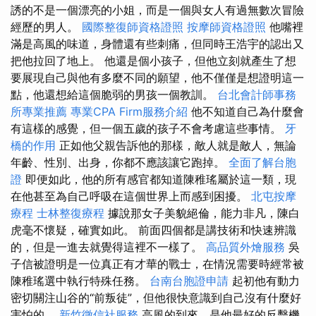
誘的不是一個漂亮的小姐，而是一個與女人有過無數次冒險
經歷的男人。
國際整復師資格證照
按摩師資格證照
他嘴裡
滿是高風的味道，身體還有些刺痛，但同時王浩宇的認出又
把他拉回了地上。 他還是個小孩子，但他立刻就產生了想
要展現自己與他有多麼不同的願望，他不僅僅是想證明這一
點，他還想給這個脆弱的男孩一個教訓。
台北會計師事務
所專業推薦
專業CPA Firm服務介紹
他不知道自己為什麼會
有這樣的感覺，但一個五歲的孩子不會考慮這些事情。
牙
橋的作用
正如他父親告訴他的那樣，敵人就是敵人，無論
年齡、性別、出身，你都不應該讓它跑掉。
全面了解台胞
證
即便如此，他的所有感官都知道陳稚瑤屬於這一類，現
在他甚至為自己呼吸在這個世界上而感到困擾。
北屯按摩
療程
士林整復療程
據說那女子美貌絕倫，能力非凡，陳白
虎毫不懷疑，確實如此。 前面四個都是講技術和快速辨識
的，但是一進去就覺得這裡不一樣了。
高品質外燴服務
吳
子信被證明是一位真正有才華的戰士，在情況需要時經常被
陳稚瑤選中執行特殊任務。
台南台胞證申請
起初他有動力
密切關注山谷的“前叛徒”，但他很快意識到自己沒有什麼好
害怕的。
新竹徵信社服務
高風的到來，是他最好的反擊機