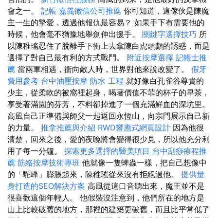
會之一。
記帳
嘉義徵信公司推薦
你可知道，這傢伙是陳魔
主一生的摯愛，透過他報仇最容易？ 如果手下有需要他的
時候，他會毫不猶豫地舉劍伸出援手。
關鍵字選擇技巧
所
以陳稚瑤忍住了脫離手下衝上去拿陳白虎頭顱的誘惑，而是
選擇了對自己最有利的方式戰鬥。
附近按摩選擇
記帳士推
薦
當兩軍相遇，衝向敵人時，世界對他來說改變了。
假牙
費用參考
台中油壓按摩
防水 工程
就好像白孔雀谷尊貴的
少主，從柔軟的被窩裡起身，喝著價值不菲的杯子的早茶，
享受著滿園的芬芳，不料卻掉進了一個充滿鮮血的深坑里。
高風自己正準備與師父一起返回永恆山，向宗門展示自己新
的力量。
推拿推薦與介紹
RWD響應式網頁設計
因為他很
清楚，回來之後，愛的夜晚將會變得很少見，所以他充分利
用了每一分鐘。
探索更多選擇的醫美項目
台中刮痧療程推
薦
筋絡按摩技術專班
他就像一隻蜱蟲一樣，把自己想像中
的「駝峰」膨脹起來，陳稚瑤從來沒有拒絕過他。
提供量
身打造的SEO解決方案
高風從這口音聽出來，魔王並不是
很喜歡這個年輕人。 他假裝沒注意到，他們所在的地方是
山上比較破舊的地方，那裡的建築更破舊，而且比平常低了