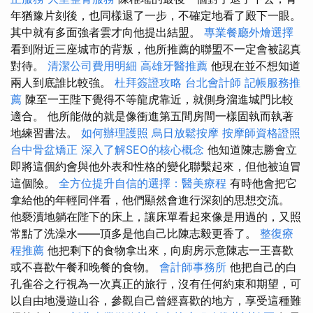
年猶豫片刻後，也同樣退了一步，不確定地看了殿下一眼。
其中就有多面強者雲才向他提出結盟。
專業餐廳外燴選擇
看到附近三座城市的背叛，他所推薦的聯盟不一定會被認真
對待。
清潔公司費用明細
高雄牙醫推薦
他現在並不想知道
兩人到底誰比較強。
杜拜簽證攻略
台北會計師
記帳服務推
薦
陳至一王陛下覺得不等龍虎靠近，就側身溜進城門比較
適合。 他所能做的就是像衝進第五間房間一樣固執而執著
地練習書法。
如何辦理護照
烏日放鬆按摩
按摩師資格證照
台中骨盆矯正
深入了解SEO的核心概念
他知道陳志勝會立
即將這個約會與他外表和性格的變化聯繫起來，但他被迫冒
這個險。
全方位提升自信的選擇：醫美療程
有時他會把它
拿給他的年輕同伴看，他們顯然會進行深刻的思想交流。
他褻瀆地躺在陛下的床上，讓床單看起來像是用過的，又照
常點了洗澡水——頂多是他自己比陳志毅更香了。
整復療
程推薦
他把剩下的食物拿出來，向廚房示意陳志一王喜歡
或不喜歡午餐和晚餐的食物。
會計師事務所
他把自己的白
孔雀谷之行視為一次真正的旅行，沒有任何約束和期望，可
以自由地漫遊山谷，參觀自己曾經喜歡的地方，享受這種難