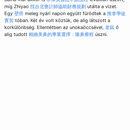
míg Zhiyao
找台北會計師協助財務規劃
utálta a vizet.
Egy
壁癌
meleg nyári napon együtt fürödtek a
推拿學徒
實習
tóban. Két év volt köztük, de alig látszott a
korkülönbség. Ellentétben az unokaöccsével,
老鼠
ő
alig tudott
精緻美鼻的專業選擇：隆鼻療程
úszni.