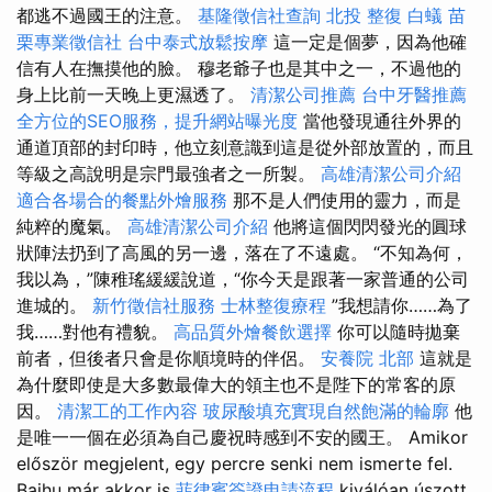
都逃不過國王的注意。
基隆徵信社查詢
北投 整復
白蟻
苗
栗專業徵信社
台中泰式放鬆按摩
這一定是個夢，因為他確
信有人在撫摸他的臉。 穆老爺子也是其中之一，不過他的
身上比前一天晚上更濕透了。
清潔公司推薦
台中牙醫推薦
全方位的SEO服務，提升網站曝光度
當他發現通往外界的
通道頂部的封印時，他立刻意識到這是從外部放置的，而且
等級之高說明是宗門最強者之一所製。
高雄清潔公司介紹
適合各場合的餐點外燴服務
那不是人們使用的靈力，而是
純粹的魔氣。
高雄清潔公司介紹
他將這個閃閃發光的圓球
狀陣法扔到了高風的另一邊，落在了不遠處。 “不知為何，
我以為，”陳稚瑤緩緩說道，“你今天是跟著一家普通的公司
進城的。
新竹徵信社服務
士林整復療程
”我想請你……為了
我……對他有禮貌。
高品質外燴餐飲選擇
你可以隨時拋棄
前者，但後者只會是你順境時的伴侶。
安養院 北部
這就是
為什麼即使是大多數最偉大的領主也不是陛下的常客的原
因。
清潔工的工作內容
玻尿酸填充實現自然飽滿的輪廓
他
是唯一一個在必須為自己慶祝時感到不安的國王。 Amikor
először megjelent, egy percre senki nem ismerte fel.
Baihu már akkor is
菲律賓簽證申請流程
kiválóan úszott,