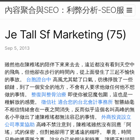
內容聚合與SEO：利弊分析-SEO服務
Je Tall Sf Marketing (75)
Sep 5, 2013
雖然他在陳稚瑤的陪伴下來來去去，遠近都沒有看到天空中
的飛鳥，但他卻在步行的時間內，從上面發生了三起不愉快
的事故。
台胞證台中
高風尤其鬆了口氣，彷彿掙脫了一些
鎖鏈，到了一個安全的地方，不會有人要求他做任何他不想
做的事情。
整復與整骨治療
即使你被惡魔包圍，這也是一
種解放的感覺。
徵信社
適合您的台北會計事務所
智勝絲毫
不相信情緒會在一夜之間消失，反而似乎這個名叫高峰的無
名小卒做出了連陳稚瑤都無法容忍的事情。
外商投資設立
公司專業協助
高峰不禁注意到，陳稚瑤雖然沒有回應「阿
瑤」式的保密，但對她卻用了更遙遠的稱呼。 畢竟，時間
只夠他將靈脈之事，說出自己的想法和時事，讓國王點頭同