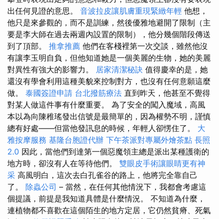
出任何見證的意思。
音波拉皮讓肌膚重現緊緻年輕
他想，
他只是來參觀的，而不是訓練，然後優雅地避開了限制（主
要是李大師在過去兩週內設置的限制），他分幾個階段傳送
到了頂部。
推拿推薦
他們在客棧裡第一次交談，雖然他沒
有讓李玉明自負，但他知道她是一個美麗的生物，她的美麗
對異性有強大的影響力。
居家清潔秘訣
值得慶幸的是，她
還沒有學會利用這種美貌來控制對方，也沒有任何意願這麼
做。
泰國簽證申請
台北撥筋療法
直到昨天，他甚至不覺得
對某人做這件事有什麼重要。 為了安全的闖入魔域，高風
本以為向陳稚瑤發出信號是最簡單的，因為權勢不明，謹慎
總有好處——但當他發訊息的時候，年輕人卻愣住了。
大
雅按摩服務
基隆台胞證代辦
下午茶派對專屬外燴茶點
長照
2.0
因此，當他們到達第一個惡魔領主總是派出某種護衛的
地方時，卻沒有人在等待他們。
雙眼皮手術讓眼睛更有神
采
高風明白，這次去白孔雀谷的路上，他將完全靠自己
了。
除蟲公司
– 當然，在任何其他情況下，我都會考慮這
個提議，前提是我知道具體是什麼情況。 不知道為什麼，
連植物都不喜歡在這個陌生的地方定居，它仍然貧瘠、死氣