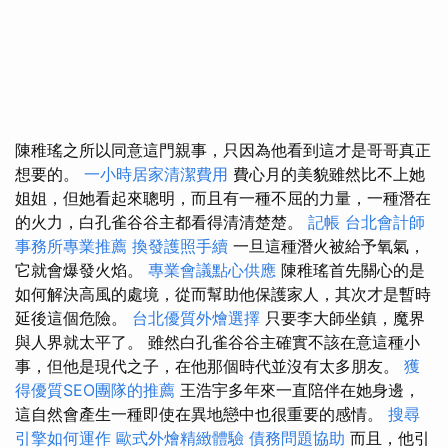
陳稚瑤之所以同意這門親事，只因為他看到這才是哥哥真正
想要的。
一小時居家清潔費用
費心月的美貌雖然比不上她
姐姐，但她看起來聰明，而且有一種不屈的力量，一種潛在
的火力，白孔雀谷谷主都看得清清楚楚。
記帳
台北會計師
事務所專業推薦
換發護照手續
一旦這種潛火被給予氧氣，
它就會爆發火焰。
專業會議點心供應
陳稚瑤首先關心的是
如何解決高風的處境，從而幫助他保護家人，其次才是暫時
延後這個危險。
台北優質外燴選擇
只要李大師坐鎮，魔界
與人界就太平了。 雖然白孔雀谷谷主確實不該在意這種小
事，但他是現代之子，在他那個時代並沒有太多朋友。
獲
得優質SEO團隊的推薦
王浩宇多年來一直陪伴在她身邊，
這自然會產生一種即使在異地戀中也很重要的感情。
搜尋
引擎如何運作
歐式外燴精緻體驗
債務問題協助
而且，他引