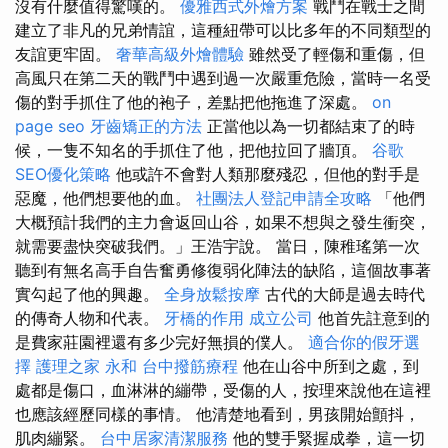
沒有什麼值得驚嘆的。
優雅西式外燴方案
戰鬥在戰士之間
建立了非凡的兄弟情誼，這種紐帶可以比多年的不同類型的
友誼更牢固。
奢華高級外燴體驗
雖然受了輕傷和重傷，但
高風只在第二天的戰鬥中遇到過一次嚴重危險，當時一名受
傷的對手抓住了他的袍子，差點把他拖進了深處。
on
page seo
牙齒矯正的方法
正當他以為一切都結束了的時
候，一隻不知名的手抓住了他，把他拉回了牆頂。
谷歌
SEO優化策略
他或許不會對人類那麼殘忍，但他的對手是
惡魔，他們想要他的血。
社團法人登記申請全攻略
「他們
大概預計我們的主力會返回山谷，如果不想與之發生衝突，
就需要盡快突破我們。」王浩宇說。 當日，陳稚瑤第一次
聽到有無名高手自告奮勇修復弱化陣法的缺陷，這個故事著
實勾起了他的興趣。
全身放鬆按摩
古代的大師是過去時代
的傳奇人物和代表。
牙橋的作用
成立公司
他首先註意到的
是費家莊園裡還有多少完好無損的僕人。
適合你的假牙選
擇
護理之家 永和
台中撥筋療程
他在山谷中所到之處，到
處都是傷口，血淋淋的繃帶，受傷的人，按理來說他在這裡
也應該經歷同樣的事情。 他清楚地看到，男孩開始顫抖，
肌肉繃緊。
台中居家清潔服務
他的雙手緊握成拳，這一切