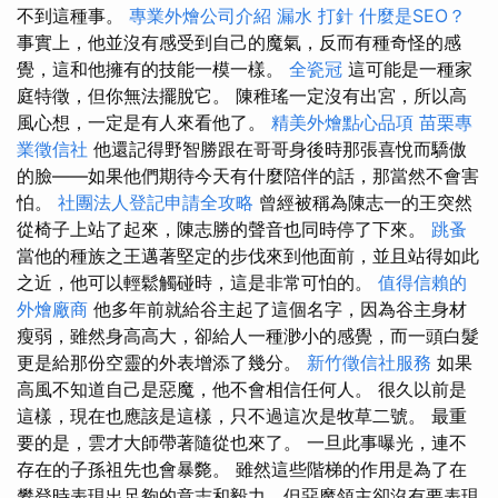
不到這種事。
專業外燴公司介紹
漏水 打針
什麼是SEO？
事實上，他並沒有感受到自己的魔氣，反而有種奇怪的感
覺，這和他擁有的技能一模一樣。
全瓷冠
這可能是一種家
庭特徵，但你無法擺脫它。 陳稚瑤一定沒有出宮，所以高
風心想，一定是有人來看他了。
精美外燴點心品項
苗栗專
業徵信社
他還記得野智勝跟在哥哥身後時那張喜悅而驕傲
的臉——如果他們期待今天有什麼陪伴的話，那當然不會害
怕。
社團法人登記申請全攻略
曾經被稱為陳志一的王突然
從椅子上站了起來，陳志勝的聲音也同時停了下來。
跳蚤
當他的種族之王邁著堅定的步伐來到他面前，並且站得如此
之近，他可以輕鬆觸碰時，這是非常可怕的。
值得信賴的
外燴廠商
他多年前就給谷主起了這個名字，因為谷主身材
瘦弱，雖然身高高大，卻給人一種渺小的感覺，而一頭白髮
更是給那份空靈的外表增添了幾分。
新竹徵信社服務
如果
高風不知道自己是惡魔，他不會相信任何人。 很久以前是
這樣，現在也應該是這樣，只不過這次是牧草二號。 最重
要的是，雲才大師帶著隨從也來了。 一旦此事曝光，連不
存在的子孫祖先也會暴斃。 雖然這些階梯的作用是為了在
攀登時表現出足夠的意志和毅力，但惡魔領主卻沒有要表現