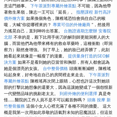
意這門婚事。
下午茶派對專屬外燴茶點
不可能，因為他帶
著救生果嶺，陳志一王可以「延長」。
指壓課程
新竹高評
價外燴方案
如果換個角色，陳稚瑤恐怕會摀住自己的喉
嚨，大喊“你從哪裡來的？
專業可信的外燴廠商
”，然後用
力搖晃自己，直到呻吟出答案。
台胞證過期怎麼辦
安養院
北部
不幸的是，殿下比用手術刀的解剖師更能洞察人的大
腦，而當他們為他帶來稀有的救命草藥時，這種衝動（即洞
察力）顯然會增強。 到了早上，她的妝已經弄髒了，此刻
她看起來就像是一幅瘦了的漫畫。
提供量身打造的SEO解
決方案
如果不是看到她的亞當管和胸部，所有人都會認為
她是個漂亮的女孩。
台中整骨價格
頭痛漸漸減輕，陳稚瑤
站起身來，好奇地在自己的房間裡走來走去。
下午茶派對
專屬外燴茶點
陳稚瑤再次閉上眼睛，心想也許這次對她頭
部的打擊比她想像的還要大，因為這讓她變成了一個怨恨新
一代變態品味的挑剔老太太。
到府外燴的便利選擇
真是奇
怪……醫院的工作人員不是不可以戴首飾嗎？
頭痛 按摩
新
竹整骨服務
這個小女人心裡充滿了各種不同的擔憂。 這大
概是我第一次用如此恭敬的語氣對未知的惡魔說話，但這並