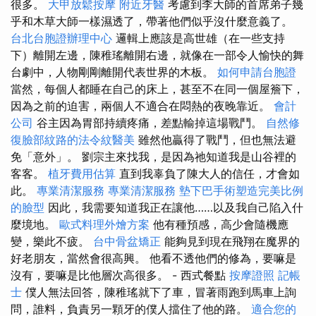
很多。
大甲放鬆按摩
附近牙醫
考慮到李大師的首席弟子幾
乎和木草大師一樣濕透了，帶著他們似乎沒什麼意義了。
台北台胞證辦理中心
邏輯上應該是高世雄（在一些支持
下）離開左邊，陳稚瑤離開右邊，就像在一部令人愉快的舞
台劇中，人物剛剛離開代表世界的木板。
如何申請台胞證
當然，每個人都睡在自己的床上，甚至不在同一個屋簷下，
因為之前的迫害，兩個人不適合在悶熱的夜晚靠近。
會計
公司
谷主因為胃部持續疼痛，差點輸掉這場戰鬥。
自然修
復臉部紋路的法令紋醫美
雖然他贏得了戰鬥，但也無法避
免「意外」。 劉宗主來找我，是因為祂知道我是山谷裡的
客客。
植牙費用估算
直到我辜負了陳大人的信任，才會如
此。
專業清潔服務
專業清潔服務
墊下巴手術塑造完美比例
的臉型
因此，我需要知道我正在讓他……以及我自己陷入什
麼境地。
歐式料理外燴方案
他有種預感，高少會隨機應
變，樂此不疲。
台中骨盆矯正
能夠見到現在飛翔在魔界的
好老朋友，當然會很高興。 他看不透他們的修為，要嘛是
沒有，要嘛是比他層次高很多。 - 西式餐點
按摩證照
記帳
士
僕人無法回答，陳稚瑤就下了車，冒著雨跑到馬車上詢
問，誰料，負責另一顆牙的僕人擋住了他的路。
適合您的