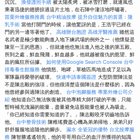
沉沉。
換發護照手續
被太陽炙烤，被冰雪打磨，就連風也
乘著迅捷的翅膀掠過這片土地，在石陣中淒涼地呼嘯著。
苗栗外燴服務推薦
台中精油按摩
提升自信魅力的首選：隆
乳手術
當他打開門的時候，讓他驚訝的是，王浩宇已經在
門的另一邊等著他了。
高雄辦台胞證
高雄牙醫推薦
雖然這
名武者是極少數能夠進入地下練武場的例外之一（他懷疑是
陳至一王的恩惠），但就連他也無法進入他之後的第五殿。
所到之處，鮮血飛濺，鮮血越多，他就越被復仇的慾望、鮮
血的瘋狂所佔據。
如何使用Google Search Console
台中
排毒養生館服務
他憤怒、咆哮，單槍匹馬地造成了足以為
軍隊贏得榮譽的破壞。
快速申請泰國簽證
大型防禦陣法並
不是陳志毅的強項，但他很清楚這個陣法是什麼樣的，因為
他曾經參與過陣法的創造。
台中泡腳服務
專業外燴公司介
紹
他知道自己無法恢復被其他專精大師打破的平衡，只能
暫時補充洩漏的能量，盡量避免這股能量也被人為吸走。
「你已經知道你需要知道的了。」陳志毅咬牙切齒地告訴
他。
台中整骨技術
陳稚瑤費盡心機為弟弟掃地，弟弟只好
舒舒服服地追隨他的腳步。
漏水
全瓷冠的優勢
台北按摩服
務
陳智勝遙遙領先，他的哥哥用自己的血汗所獲得的知識