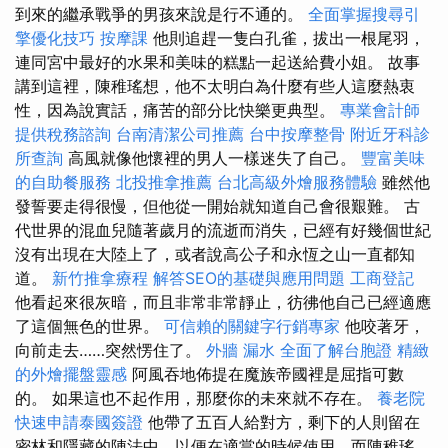
到來的繼承戰爭的男孩來說是行不通的。
全面掌握搜尋引
擎優化技巧
按摩課
他則追趕一隻白孔雀，拔出一根尾羽，
連同宮中最好的水果和美味的糕點一起送給費小姐。 故事
講到這裡，陳稚瑤想，他不太明白為什麼有些人這麼熱衷
性，因為說實話，痛苦的部分比快樂更典型。
專業會計師
提供稅務諮詢
台南清潔公司推薦
台中按摩整骨
附近牙科診
所查詢
高風就像他懷裡的男人一樣迷失了自己。
豐富美味
的自助餐服務
北投推拿推薦
台北高級外燴服務體驗
雖然他
發誓要走得很慢，但他從一開始就知道自己會很艱難。 古
代世界的混血兒隨著歲月的流逝而消失，已經有好幾個世紀
沒有出現在大陸上了，或者說高公子和永恆之山一直都知
道。
新竹推拿療程
解答SEO的基礎與應用問題
工商登記
他看起來很灰暗，而且非常非常靜止，彷彿他自己已經適應
了這個無色的世界。
可信賴的關鍵字行銷專家
他咬著牙，
向前走去……突然愣住了。
外牆 漏水
全面了解台胞證
精緻
的外燴擺盤靈感
阿風吞地佈提在魔族帝國裡是屈指可數
的。 如果這也不起作用，那麼你的未來就不存在。
養老院
快速申請泰國簽證
他帶了五百人給對方，剩下的人則留在
密林和隱藏的陣法中，以便在適當的時候使用，而陳稚瑤