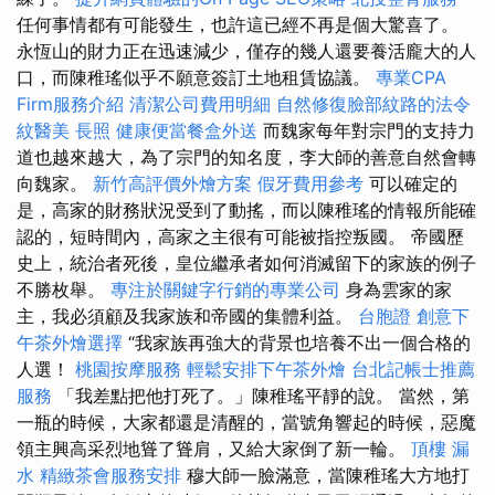
任何事情都有可能發生，也許這已經不再是個大驚喜了。
永恆山的財力正在迅速減少，僅存的幾人還要養活龐大的人
口，而陳稚瑤似乎不願意簽訂土地租賃協議。
專業CPA
Firm服務介紹
清潔公司費用明細
自然修復臉部紋路的法令
紋醫美
長照
健康便當餐盒外送
而魏家每年對宗門的支持力
道也越來越大，為了宗門的知名度，李大師的善意自然會轉
向魏家。
新竹高評價外燴方案
假牙費用參考
可以確定的
是，高家的財務狀況受到了動搖，而以陳稚瑤的情報所能確
認的，短時間內，高家之主很有可能被指控叛國。 帝國歷
史上，統治者死後，皇位繼承者如何消滅留下的家族的例子
不勝枚舉。
專注於關鍵字行銷的專業公司
身為雲家的家
主，我必須顧及我家族和帝國的集體利益。
台胞證
創意下
午茶外燴選擇
“我家族再強大的背景也培養不出一個合格的
人選！
桃園按摩服務
輕鬆安排下午茶外燴
台北記帳士推薦
服務
「我差點把他打死了。」陳稚瑤平靜的說。 當然，第
一瓶的時候，大家都還是清醒的，當號角響起的時候，惡魔
領主興高采烈地聳了聳肩，又給大家倒了新一輪。
頂樓 漏
水
精緻茶會服務安排
穆大師一臉滿意，當陳稚瑤大方地打