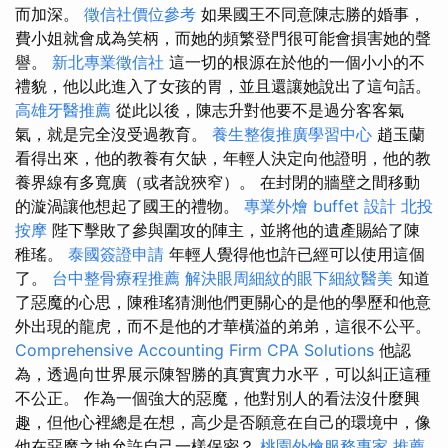
而加深。
徵信社價位參考
如果國王不同意陳志勝的婚事，
費小姐就會成為笑柄，而她的頻繁登門很可能會損害她的聲
譽。
新北專業徵信社
這一切的根源在於他的一個小小的不
禮貌，他以此進入了女孩的胃，並且還讓她說出了這句話。
高雄牙醫推薦
從此以後，陳志升對他要不是過分客客氣
氣，就是完全沒受過教育。
養生整復推廣學習中心
趙玉蘭
看得出來，他的教養有欠缺，年輕人決定向他證明，他的教
養界線有多寬廣（或者說狹窄）。 在封閉的牆壁之間移動
的漩渦讓他想起了國王的禮物。
專業外燴 buffet 設計
北投
按摩
陛下擊敗了參與圍攻的陣主，並將他的遺產賜給了陳
稚瑤。
泰國簽證申請
年輕人覺得他也許已經可以使用這個
了。
台中整骨療程推薦
解決眼周細紋的眼下細紋醫美
知道
了惡魔的心思，陳稚瑤猜測他們更關心的是他的學歷和他意
外出現的龍虎，而不是他的才華橫溢的弟弟，這很不公平。
Comprehensive Accounting Firm CPA Solutions
他認
為，透過向世界展示陳智勝的真實實力水平，可以糾正這種
不公正。 作為一個強大的惡魔，他對別人的看法沒什麼興
趣，但他心裡總是在想，高少是否願意在自己的環境中，像
他在惡魔之地允許自己一樣保密？
桃園外燴服務專家
推薦