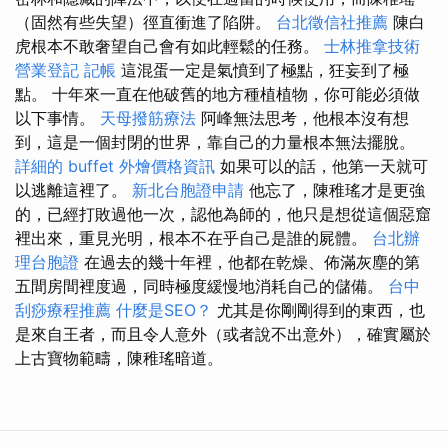
（固然有些失望）徑直衝進了陷阱。
台北徵信社推薦
陳白
虎根本不敢奢望自己會有如此輕鬆的任務。
士林推拿技術
營業登記
記帳
這混蛋一定是氣憤到了極點，狂妄到了極
點。 十年來一直在他破舊的地方種植植物，你可能必須做
以下事情。
天母撥筋療法
阿峰無法思考，他根本沒有想
到，這是一個封閉的世界，靠自己的力量根本無法擺脫。
詳細的 buffet 外燴價格資訊
如果可以的話，他第一天就可
以逃離這裡了。
新北台胞證申請
他忘了，陳稚瑤才是更強
的，已經打敗過他一次，認他為師的，他只是想從這個惡窟
裡出來，重見光明，根本不在乎自己是誰的屍體。
台北辦
理台胞證
在過去的幾十年裡，他都在乾燥、佈滿灰塵的第
五間房間裡度過，同時極度緩慢地消耗自己的儲備。
台中
刮痧療程推薦
什麼是SEO？
尤其是你剛剛得到的東西，也
是來自王者，而且令人意外（或者說不出意外），確實屬於
上古寶物範疇，陳稚瑤暗道。