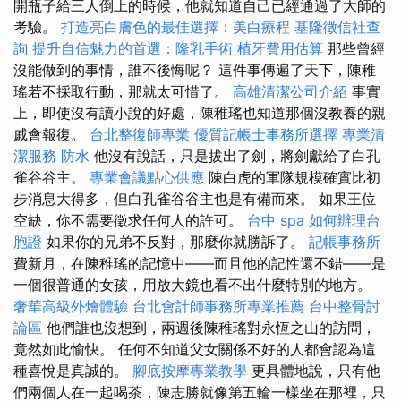
開瓶子給三人倒上的時候，他就知道自己已經通過了大師的
考驗。
打造亮白膚色的最佳選擇：美白療程
基隆徵信社查
詢
提升自信魅力的首選：隆乳手術
植牙費用估算
那些曾經
沒能做到的事情，誰不後悔呢？ 這件事傳遍了天下，陳稚
瑤若不採取行動，那就太可惜了。
高雄清潔公司介紹
事實
上，即使沒有讀小說的好處，陳稚瑤也知道那個沒教養的親
戚會報復。
台北整復師專業
優質記帳士事務所選擇
專業清
潔服務
防水
他沒有說話，只是拔出了劍，將劍獻給了白孔
雀谷谷主。
專業會議點心供應
陳白虎的軍隊規模確實比初
步消息大得多，但白孔雀谷谷主也是有備而來。 如果王位
空缺，你不需要徵求任何人的許可。
台中 spa
如何辦理台
胞證
如果你的兄弟不反對，那麼你就勝訴了。
記帳事務所
費新月，在陳稚瑤的記憶中——而且他的記性還不錯——是
一個很普通的女孩，用放大鏡也看不出什麼特別的地方。
奢華高級外燴體驗
台北會計師事務所專業推薦
台中整骨討
論區
他們誰也沒想到，兩週後陳稚瑤對永恆之山的訪問，
竟然如此愉快。 任何不知道父女關係不好的人都會認為這
種喜悅是真誠的。
腳底按摩專業教學
更具體地說，只有他
們兩個人在一起喝茶，陳志勝就像第五輪一樣坐在那裡，只