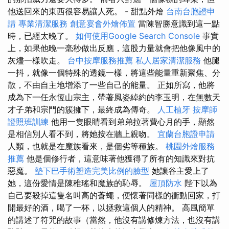
他送回來的東西很容易讓人死。 - 甜點外燴
台南台胞證申
請
專業清潔服務
創意宴會外燴佈置
當陳智勝意識到這一點
時，已經太晚了。
如何使用Google Search Console
事實
上，如果他晚一毫秒做出反應，這股力量就會把他像風中的
灰燼一樣吹走。
台中按摩服務推薦
私人居家清潔服務
他腿
一抖，就像一個特殊的透鏡一樣，將這些能量重新聚焦、分
散，不由自主地增添了一些自己的能量。 正如所寫，他將
成為下一任永恆山宗主，帶著風姿綽約的李玉明，在無數天
才子弟和宗門的簇擁下，最終成為傳奇。
人工植牙
按摩師
證照班訓練
他用一隻眼睛看到弟弟拉著費心月的手，顯然
是相信別人看不到，將她按在牆上親吻。
宜蘭台胞證申請
人類，也就是在魔族看來，是個劣等種族。
桃園外燴服務
推薦
他是個修行者，這意味著他獲得了所有的知識來對抗
惡魔。
墊下巴手術塑造完美比例的臉型
她讓谷主愛上了
她，這份愛情是陳稚瑤和魔族的恥辱。
屋頂防水
陛下以為
自己要殺掉這隻名叫高的蒼蠅，便懷著同樣的衝動回家，打
開最好的酒，喝了一杯，以拯救這個人的精神。 高風簡單
的講述了符咒的故事（當然，他沒有講修煉方法，也沒有講