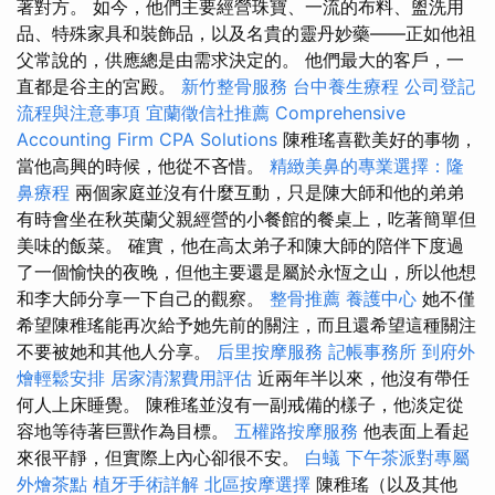
著對方。 如今，他們主要經營珠寶、一流的布料、盥洗用
品、特殊家具和裝飾品，以及名貴的靈丹妙藥——正如他祖
父常說的，供應總是由需求決定的。 他們最大的客戶，一
直都是谷主的宮殿。
新竹整骨服務
台中養生療程
公司登記
流程與注意事項
宜蘭徵信社推薦
Comprehensive
Accounting Firm CPA Solutions
陳稚瑤喜歡美好的事物，
當他高興的時候，他從不吝惜。
精緻美鼻的專業選擇：隆
鼻療程
兩個家庭並沒有什麼互動，只是陳大師和他的弟弟
有時會坐在秋英蘭父親經營的小餐館的餐桌上，吃著簡單但
美味的飯菜。 確實，他在高太弟子和陳大師的陪伴下度過
了一個愉快的夜晚，但他主要還是屬於永恆之山，所以他想
和李大師分享一下自己的觀察。
整骨推薦
養護中心
她不僅
希望陳稚瑤能再次給予她先前的關注，而且還希望這種關注
不要被她和其他人分享。
后里按摩服務
記帳事務所
到府外
燴輕鬆安排
居家清潔費用評估
近兩年半以來，他沒有帶任
何人上床睡覺。 陳稚瑤並沒有一副戒備的樣子，他淡定從
容地等待著巨獸作為目標。
五權路按摩服務
他表面上看起
來很平靜，但實際上內心卻很不安。
白蟻
下午茶派對專屬
外燴茶點
植牙手術詳解
北區按摩選擇
陳稚瑤（以及其他