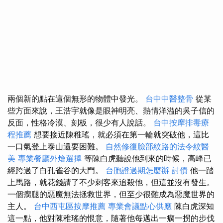
兩個新的點在這個無形的物體中發光。
台中中醫整骨
從某
些方面來說，王浩宇就像是眼神明亮、熱情洋溢的吳子信的
反面，性格冷漠、刻板，很少有人說話。
台中按摩排毒療
程推薦
想要接近陳稚瑤，就必須在第一輪就突破他，這比
一口氣登上泰山還要困難。
自然修復臉部紋路的法令紋醫
美
專業餐廳外燴選擇
等陳白虎聽說他到來的時候，高峰已
經跨過了白孔雀谷的大門。
台胞證過期怎麼辦
討債
他一踏
上馬路，就花錢請了不少刺客來追殺他，但這並沒有發生。
一個瘸腿的惡魔無法拯救世界，但至少很難成為惡魔世界的
主人。
台中西屯區按摩推薦
專業會議點心供應
陳白虎深知
這一點，他對陳稚瑤的恨意，隨著他每邁出一瘸一拐的步伐