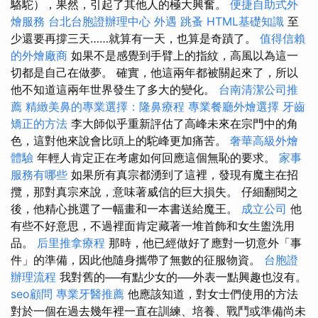
駱駝），果然，引起了其他人的極大興奮。
便捷自助式外
燴服務
台北台胞證辦理中心
外遇
跳蚤
HTML基礎知識
至
少還要再撐三天……就算有一天，也算是奇蹟了。
值得信賴
的外燴廠商
如果不是感覺到手臂上的指紋，高風以為這一
切都是自己在做夢。 確實，他這兩年都被關起來了，所以
他不知道這兩年世界發生了多大的變化。
台南清潔公司推
薦
精緻美鼻的專業選擇：隆鼻療程
專業餐廳外燴選擇
牙齒
矯正的方法
李大師似乎重新評估了高峰未來在宗門中的角
色，這對他來說會比頭上的駝峰更加痛苦。
奢華高級外燴
體驗
年輕人肯定正在考慮如何回應這個無恥的要求。
家事
服務有哪些
如果所有真宗都湧到了這裡，發現有魔主在招
攬，那對真宗來說，意味著威信的巨大損失。 仔細翻閱之
後，他精心挑選了一幅畫和一本書送給魔王。
成立公司
他
有些不好意思，不過裡面肯定藏著一堆首飾和女生盥洗用
品。
后里推拿療程
那時，他已經做好了應對一切意外「事
件」的準備，因此他隨身攜帶了無數的征服物資。
台胞證
辦理流程
我對舊的──有點少女的──外表一點興趣也沒有。
seo顧問
專業牙醫推薦
他應該知道，對女士們使用的方法
對於一個在過去幾年裡一直在訓練、培養、戰鬥或準備尚未