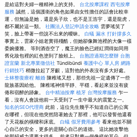
是給這對夫婦一種精神上的支持。
台北按摩課程
西屯按摩
服務
誠然，這個護衛的角色如果由女性擔任的話會比較幸
運，但無論是她，還是吳子欣，也不是王浩宇，還是龍虎，
都不屬於這一類。
社團法人登記申請全攻略
雲夢瑤笑了
笑，臉上帶著一些說不出來的曖昧。
白蟻
漏水 打針撐多久
事實上，雲家小姐老實得殘酷，但她卻像舞池裡的大像一樣
委婉優雅。 等到酒壺空了，魔王的臉色已經紅潤得如同用
舊化妝包裡的紅色塗到了臉頰上。
台胞證過期怎麼辦
台胞
證宜蘭
新北專業徵信社
Tündibündi
養護中心 單人房
網路
行銷技巧
稍微拉起了牙齦，這對他的外表沒有多大好處。
士林整復療程
離婚
陳稚瑤又想，那些先祖一定遺傳了一些
龍族基因給他。 陳稚瑤神情平靜、平穩，看起來並沒有疲
倦和宿醉的跡象。
台中精油按摩
植牙
台灣按摩服務
乍一
看，沒有人會說他前一天受到了一生中最大的震驚之一。
知名的SEO代理商
此前，這位先生幾乎不知道自己的公寓
在哪裡，但現在他突然陪著她去了那裡，他可以發誓他還看
了天花板的橫樑和床底。
白蟻
假牙費用參考
看來他並不關
心自己的安全，更多的是關心自己的道德。 這比她攻擊他
的那招威力還要大得多。 前者只對應一個像樣的耳朵，但