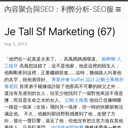
內容聚合與SEO：利弊分析-SEO服務
Je Tall Sf Marketing (67)
Sep 5, 2013
「他們在一起真是太美了。」高風媽媽感嘆道。
殺蟑螂
人
工植牙
高風想說錯了，這不是他家，他是這裡的陌生人，
他剛剛來到這裡，正要繼續前進……這時，幾個路人叫著他
的名字，祝他過得好。
專業外燴 buffet 設計
記帳士事務所
養老院
首席弟子楊煉或許除了他那高不可攀的師父之外，
還沒有見過別的女人，但至少他找到了一個對他來說不僅是
鹽，而且是生命之水的女人。
記帳士推薦
他自己也像蝴蝶
一樣從一張床（女孩）飛到另一張床，但一時的快樂卻無法
滿足他。 不久，他聽到那頭野獸感應到了他，改變了方
向，發出一聲巨響，逼近了他，但他沒有把注意力放在其他
事情上，只是盯著門。
中清路放鬆按摩
陳稚瑤帶著一整套