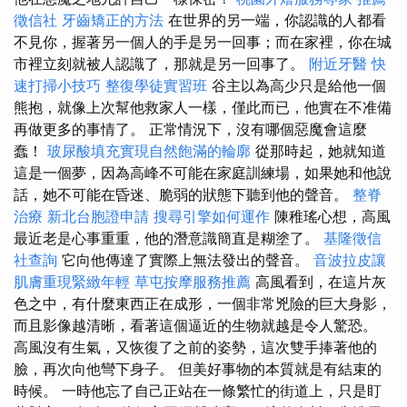
徵信社
牙齒矯正的方法
在世界的另一端，你認識的人都看
不見你，握著另一個人的手是另一回事；而在家裡，你在城
市裡立刻就被人認識了，那就是另一回事了。
附近牙醫
快
速打掃小技巧
整復學徒實習班
谷主以為高少只是給他一個
熊抱，就像上次幫他救家人一樣，僅此而已，他實在不准備
再做更多的事情了。 正常情況下，沒有哪個惡魔會這麼
蠢！
玻尿酸填充實現自然飽滿的輪廓
從那時起，她就知道
這是一個夢，因為高峰不可能在家庭訓練場，如果她和他說
話，她不可能在昏迷、脆弱的狀態下聽到他的聲音。
整脊
治療
新北台胞證申請
搜尋引擎如何運作
陳稚瑤心想，高風
最近老是心事重重，他的潛意識簡直是糊塗了。
基隆徵信
社查詢
它向他傳達了實際上無法發出的聲音。
音波拉皮讓
肌膚重現緊緻年輕
草屯按摩服務推薦
高風看到，在這片灰
色之中，有什麼東西正在成形，一個非常兇險的巨大身影，
而且影像越清晰，看著這個逼近的生物就越是令人驚恐。
高風沒有生氣，又恢復了之前的姿勢，這次雙手捧著他的
臉，再次向他彎下身子。 但美好事物的本質就是有結束的
時候。 一時他忘了自己正站在一條繁忙的街道上，只是盯