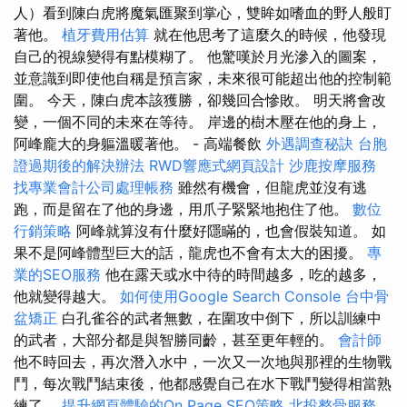
人）看到陳白虎將魔氣匯聚到掌心，雙眸如嗜血的野人般盯
著他。
植牙費用估算
就在他思考了這麼久的時候，他發現
自己的視線變得有點模糊了。 他驚嘆於月光滲入的圖案，
並意識到即使他自稱是預言家，未來很可能超出他的控制範
圍。 今天，陳白虎本該獲勝，卻幾回合慘敗。 明天將會改
變，一個不同的未來在等待。 岸邊的樹木壓在他的身上，
阿峰龐大的身軀溫暖著他。 - 高端餐飲
外遇調查秘訣
台胞
證過期後的解決辦法
RWD響應式網頁設計
沙鹿按摩服務
找專業會計公司處理帳務
雖然有機會，但龍虎並沒有逃
跑，而是留在了他的身邊，用爪子緊緊地抱住了他。
數位
行銷策略
阿峰就算沒有什麼好隱瞞的，也會假裝知道。 如
果不是阿峰體型巨大的話，龍虎也不會有太大的困擾。
專
業的SEO服務
他在露天或水中待的時間越多，吃的越多，
他就變得越大。
如何使用Google Search Console
台中骨
盆矯正
白孔雀谷的武者無數，在圍攻中倒下，所以訓練中
的武者，大部分都是與智勝同齡，甚至更年輕的。
會計師
他不時回去，再次潛入水中，一次又一次地與那裡的生物戰
鬥，每次戰鬥結束後，他都感覺自己在水下戰鬥變得相當熟
練了。
提升網頁體驗的On Page SEO策略
北投整骨服務