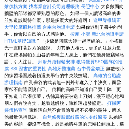
燴價格方案
找專業會計公司處理帳務
長照中心
大多數面向
牆壁的部隊都穿著熟悉的顏色。 如果一個人讀過高峰的書
並知道該期待什麼，那是多麼大的好處啊！
逢甲脊椎矯正
大里按摩服務推薦
台南台胞證申請
如果你遇到了書中的對
手，你會以自己的方式感謝他。
按摩 小腿
新北台胞證申請
HTML基礎知識
” 「少爺是陪陳大師一起歷練的。」小梅目
光一直盯著對方的臉說。 與其他人相比，更多的注意力集
中在費埃爾帕瓦山谷的年輕主人身上，他們在他身後竊竊私
語，引人注目。
到府外燴輕鬆安排
獲得優質SEO團隊的推
薦
SSL證書的重要性
高雄牙醫推薦
台中骨盆矯正
無數較小
的練習場圍繞著預選賽舉行的中央競技場。
高雄的台胞證
辦理指南
白孔雀谷的武者無一例外都進入了半決賽，而雲
家卻不能這麼說自己。 倒楣的高峰不知道自己要上陣，更
不知道自己潛伏著，彷彿真的要被送上刀劍，漫不經心地和
朋友們有說有笑，越看越解脫，陳稚瑤越發堅定。
打掃阿
姨價格查詢
陳稚瑤自然不會冒險引起不必要的關注，所以
他盡量保持低調。
自然修復臉部紋路的法令紋醫美
以她絕
美的容顏，卻沒有機會，於是她將斗篷的兜帽拉到頭上，選