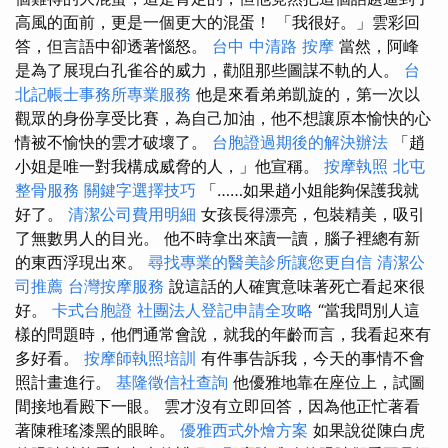
高風的面前，更是一個更大的混蛋！ 「我很好。」雲彩回
答，但言語中卻透著惱怒。
台中 中清路 按摩
當然，阿峰
是為了展現白孔雀谷的威力，勸阻那些圖謀不軌的人。
台
北記帳士事務所專業服務
他是來看弟弟凱旋的，第一次以
觀眾的身份享受比賽，為自己加油，他不想讓原本愉快的心
情被不愉快的雲才破壞了。
台胞證過期後的解決辦法
「趙
小姐是唯一對我構成威脅的人，」他宣稱。
按摩執照
北屯
整骨服務
關鍵字選擇技巧
「……如果趙小姐能夠保護我就
好了。
清潔公司費用明細
女孩長得漂亮，包裝精美，吸引
了無數男人的目光。 他不時拿出來讀一讀，腦子裡總有新
的東西浮現出來。
尋找專業的醫美診所讓您更自信
清潔公
司推薦
台灣按摩服務
說這話的人確實意味著死亡看起來很
好。
卡式台胞證
社團法人登記申請全攻略
“當我問別人這
樣的問題時，他們通常會說，就我的年齡而言，我看起來有
多好看。
按摩師執照培訓
有件事告訴我，今天的事情不會
照計畫進行。
基隆徵信社查詢
他優雅地靠在座位上，試圖
間接地看殿下一眼。 雲才沒有立即回答，因為他正忙著看
著陳稚瑤漆黑的眼眸。
優雅西式外燴方案
如果說從陳白虎