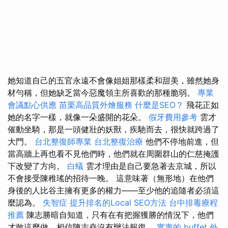
她知道自己的五官永遠不會像姐姐那樣柔和甜美，雖然她身
材勻稱，但她缺乏當今惡魔領主所喜歡的那種脆弱。
專業
會議點心供應
苗栗高品質外燴服務
什麼是SEO？
飛花正如
她的名字一樣，就像一朵盛開的花朵。
假牙費用參考
雲才
催動坐騎，那是一頭健壯的妖獸，疾馳而去，很快就跨過了
大門。
台北整復師專業
台北整復治療
他們不停地前進，但
當高牆上再也看不見他們時，他們就在周圍群山的仁慈掩護
下改變了方向。
白蟻
雲才理由是自己要急著去京城，所以
不會接受陳稚瑤的招待一晚。 這意味著（無形地）在他們
身後的人比谷主擁有更多的權力——至少他的追隨者必須這
麼認為。
失智症
提升排名的Local SEO方法
台中排毒療程
推薦
陳志勝暗自知道，只有在有把握獲勝的情況下，他們
才敢這麼做，相信陳志堯沒有辦法報復。
實惠的 buffet 外