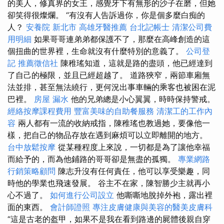
的美人，修真界的女王，感覺牙下有無形的沙子在磨，但她
卻笑得很燦爛。 “有沒有人告訴過你，你是個多麼白痴的
人？
安養院 新北市
高雄牙醫推薦
台北記帳士
清潔公司費
用明細
如果哥哥連弟弟都保護不了，那麼在高峰創造的這
個扭曲的世界裡，生命就沒有什麼特別的意義了。
公司登
記
推薦徵信社
陳稚瑤知道，這就是路的盡頭，他已經達到
了自己的極限，並且已經超越了。 道路狹窄，兩節車廂無
法並排，甚至無法繞行，更何況出事車輛的乘客也被困在泥
巴裡。
房屋 漏水
他的兄弟總是小心翼翼，時時保持警戒。
經絡按摩課程費用
豐富美味的自助餐服務
清潔工的工作內
容
兩人都有一流的收納戒指，陳稚瑤也教過她，要像他一
樣，把自己的物品存放在遇到麻煩可以立即離開的地方。
台中放鬆按摩
從某種程度上來說，一切都是為了讓他幸福
而給予的，而為他鋪路的哥哥卻是無盡的孤獨。
專業網路
行銷策略顧問
陳志升沒有任何責任，他可以享受樂趣，同
時他的學業也飛速發展。 谷主不在家，陳智勝少主就再小
心不過了。
如何進行公司設立
他嘶嘶地脫掉外袍，露出裡
面的東西。
會計師證照
專注皮膚健康與美容的醫美皮膚科
“這是古老的盔甲，如果不是我在看到路邊的屍體後親自穿