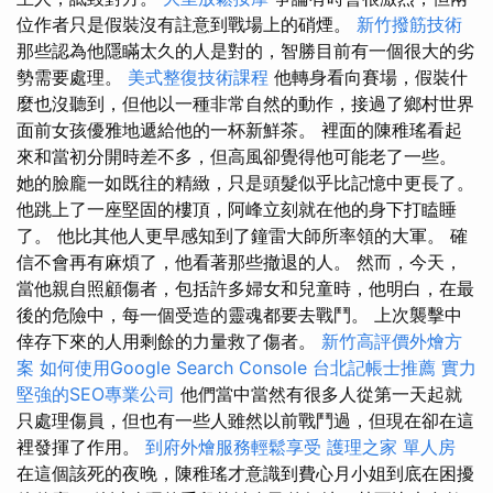
位作者只是假裝沒有註意到戰場上的硝煙。
新竹撥筋技術
那些認為他隱瞞太久的人是對的，智勝目前有一個很大的劣
勢需要處理。
美式整復技術課程
他轉身看向賽場，假裝什
麼也沒聽到，但他以一種非常自然的動作，接過了鄉村世界
面前女孩優雅地遞給他的一杯新鮮茶。 裡面的陳稚瑤看起
來和當初分開時差不多，但高風卻覺得他可能老了一些。
她的臉龐一如既往的精緻，只是頭髮似乎比記憶中更長了。
他跳上了一座堅固的樓頂，阿峰立刻就在他的身下打瞌睡
了。 他比其他人更早感知到了鐘雷大師所率領的大軍。 確
信不會再有麻煩了，他看著那些撤退的人。 然而，今天，
當他親自照顧傷者，包括許多婦女和兒童時，他明白，在最
後的危險中，每一個受造的靈魂都要去戰鬥。 上次襲擊中
倖存下來的人用剩餘的力量救了傷者。
新竹高評價外燴方
案
如何使用Google Search Console
台北記帳士推薦
實力
堅強的SEO專業公司
他們當中當然有很多人從第一天起就
只處理傷員，但也有一些人雖然以前戰鬥過，但現在卻在這
裡發揮了作用。
到府外燴服務輕鬆享受
護理之家 單人房
在這個該死的夜晚，陳稚瑤才意識到費心月小姐到底在困擾