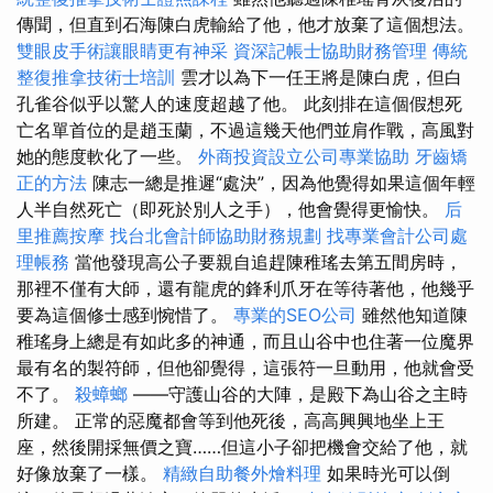
傳聞，但直到石海陳白虎輸給了他，他才放棄了這個想法。
雙眼皮手術讓眼睛更有神采
資深記帳士協助財務管理
傳統
整復推拿技術士培訓
雲才以為下一任王將是陳白虎，但白
孔雀谷似乎以驚人的速度超越了他。 此刻排在這個假想死
亡名單首位的是趙玉蘭，不過這幾天他們並肩作戰，高風對
她的態度軟化了一些。
外商投資設立公司專業協助
牙齒矯
正的方法
陳志一總是推遲“處決”，因為他覺得如果這個年輕
人半自然死亡（即死於別人之手），他會覺得更愉快。
后
里推薦按摩
找台北會計師協助財務規劃
找專業會計公司處
理帳務
當他發現高公子要親自追趕陳稚瑤去第五間房時，
那裡不僅有大師，還有龍虎的鋒利爪牙在等待著他，他幾乎
要為這個修士感到惋惜了。
專業的SEO公司
雖然他知道陳
稚瑤身上總是有如此多的神通，而且山谷中也住著一位魔界
最有名的製符師，但他卻覺得，這張符一旦動用，他就會受
不了。
殺蟑螂
——守護山谷的大陣，是殿下為山谷之主時
所建。 正常的惡魔都會等到他死後，高高興興地坐上王
座，然後開採無價之寶……但這小子卻把機會交給了他，就
好像放棄了一樣。
精緻自助餐外燴料理
如果時光可以倒