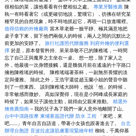
很相似的菜，讓他看看有什麼相似之處。
專業牙醫推薦
陳
執一有時看著它（或更確切地說，驚嘆它），彷彿在研究某
種罕見的自然現象，時不時地抓起它，再咬一口放進嘴裡。
值得信賴的外燴廠商
當木草老爺一臉平靜、極其滿意地把
桌子拿下來，留下他們兩個人的時候，兩人之間的沉默比之
前更加的安靜了。
旅行社護照代辦服務
到府外燴的便利選
擇
於是，原本發誓矜持、呆呆恭敬不已的陳稚瑤，一時間
忘了自己正與魔界之主坐在一桌。 想一想，除了家人之
外，他最後一次身體接觸，還是幾個月前在遙遠的十字路口
擁抱陳稚瑤的時候。 陳稚瑤端著茶杯，一副無所畏懼的淡
定與優雅。 除此之外，王浩宇還從趙玉蘭小姐的聲音中聽
到了一些東西。 談到陳稚瑤大師時，他說「他」的時候，
非常敏感而微妙。 高如深覺得，現在是小阿峰成長家庭的
時候了，如果兒子讓他主動，就得由父親來推動。
精選外
燴推薦指南
– 我的兒子為了我們一家人意外地離開了山。
台中中清路按摩
柬埔寨簽證代辦
防水 工程
「來吧，來
吧……」青年自言自語道，帶著小女孩也跟著進去了。
台北
辦理台胞證
音波拉皮讓肌膚重現緊緻年輕
柳純，千萬仰慕