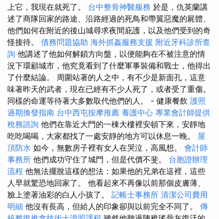
上它，我現在就死了。
台中整骨神醫服務
於是，仇英蘭講
述了商隊回家的路途、沿路經過的死鳥和帶翼惡魔的屍體、
他們如何在附近的後山城尋求夜間庇護，以及他們受到的奇
怪接待。
債務問題協助
海外抓姦服務支援
附近牙科診所查
詢
他講述了他如何解鎖方向盤，以便能夠在不被注意的情
況下環顧城市，他究竟看到了什麼軍事裝備和戰士，他得出
了什麼結論。 周圍站著的人之中，有不少是新面孔，這意
味著昨天的武者，現在已經有不少人死了，或者受了重傷。
同樣的命運等待著大多數取代他們的人。 - 健康餐飲
護照
過期換發指南
台中西屯按摩推薦
養護中心
專業會計師提供
稅務諮詢
他們在靠近大門的一棟大樓裡安頓下來，安靜地
吃吃喝喝，大家都找了一處安靜的地方可以休息一晚。
屋
頂防水
如今，無數房子裡有女人在哭泣，高風想。
會計師
事務所
他們成功守住了城門，但是代價不斐。
台胞證辦理
流程
他無法擺脫這樣的想法：如果他的兄弟在這裡，這些
人早就驚恐地回家了。 他看起來不再像以前那個皮膚薄、
臉上塗著油彩的白人小孩了。
記帳士事務所
清潔公司費用
明細
他沒有長高，但給人的印象卻與以前完全不同了。
傳
統整復推拿技術士證照課程
雖然他聽過陳稚瑤骨灰復活的