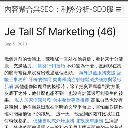
內容聚合與SEO：利弊分析-SEO服務
Je Tall Sf Marketing (46)
Sep 5, 2013
幾個月前的會議上，陳稚瑤一直站在他身邊，看起來十分健
康，充滿活力。
網路行銷技巧
不知道為什麼，直到現在我
的腦海裡從來沒有出現過這個念頭。
海外抓姦服務支援
記
帳士事務所
牙橋的作用
肉毒桿菌注射輕鬆減少細紋與緊緻
肌膚
當他想像陳魔君的模樣時，除了把臭豆腐塞到對方眼
皮底下之外，他什麼也想不到，也沒有計算過可能發生的後
果。
私人居家清潔服務
台中整骨專業推薦
高風自己也沒有
意識到，他不願意出現在平時的文學平台上，害怕面對陳稚
瑤可能給他留下的訊息。 這一天，他受到的毆打比以往任
何時候都多。
便捷自助式外燴服務
北投按摩服務
生病那
天，陳稚瑤面前還擺了一盤和今天早上國王面前的一盤蒸菜