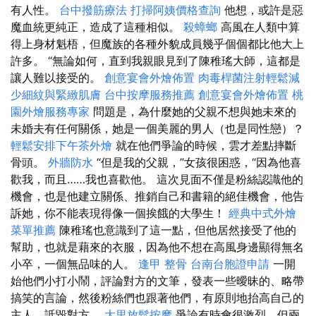
有人性。
台中撥筋療法
打掃阿姨價格查詢
他想，或許是惡
魔血統更純正，造成了這種相似。
殺蟑螂
高風在人類中算
得上身材魁梧，但魔族的各種外貌成員幾乎個個都比他大上
許多。 “無論如何，直到我親眼見到了陳稚瑤大師，這都是
讓人難以接受的。
創意宴會外燴佈置
肉毒桿菌注射輕鬆減
少細紋與緊緻肌膚
台中按摩服務推薦
創意宴會外燴佈置
桃
園外燴服務專家
問題是，為什麼她的​​父親不想與她未來的
未婚夫有任何關係，她是一個美麗的男人（也是同性戀）？
輕鬆安排下午茶外燴
就在他們爭論的時候，雲才差點摔斷
骨頭。
外牆防水
“但是我的父親，”女孩很困惑，“因為他喜
歡我，而且……我也喜歡他。 這次見面不僅是粉絲認識他的
機會，也是他建立關係、推銷自己和書籍的絕佳機會，他告
訴她，你不能表現得像一個挨餓的大學生！
經典中式外燴
菜單推薦
陳稚瑤也意識到了這一點，但他居然接受了他的
幫助，也就是藉來的衣服，因為他不想在高風身邊顯得無名
小卒，一個無品味的人。
逢甲 整骨
台南台胞證申請
一開
始他們小打小鬧，評論對方的文筆，發表一些曖昧的、略帶
搞笑的言論，然後粉絲們也跟著他們，有原則地抬高自己的
主人，詆毀對方。
大里放鬆按摩
爭論有時會很激烈，但兩