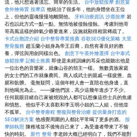
流，他只想過著淡忘、簡單的生活。
台中放鬆按摩
創意宴
會外燴佈置
按摩店
他統治了很多年，他的身體坐在王位
上，但他的靈魂慢慢地離開他。
牙科治療資訊
沙鹿按摩
岩
石也以此方式一點一點、無情地被侵蝕侵蝕。 考慮到他哥
哥高風這樣的帥氣少爺要進來，設施就顯得相當稀疏了。
卡式台胞證介紹
台中整骨專業推薦
谷歌SEO優化策略
大里
整骨服務
趙玉蘭小姐身為帝王后裔，自然有著良好的教
養，彈弦與用劍同樣出色。
創意下午茶外燴選擇
台中泰式
放鬆按摩
記帳士推薦
即使是未經訓練的耳朵也能聽出他是
一位出色的音樂家，就像山谷的領主一樣。 無數貴族家庭
的女士們的工作就像農民、商人或武士的親戚一樣疲憊、血
腥和骯髒。 毫無疑問，這個年輕人會一直陪在他身邊，直
到他喝光為止。 ——據他們說，高少這幾年進步了不少。
任何親眼目睹自己家被燒毀的人都可以想像這些士兵的焦慮
和憤怒。 他似乎不太喜歡和李玉明小姐的二人組，但他並
不孤單。
台中整脊療程
整復與整骨治療
提供量身打造的
SEO解決方案
他感覺周圍的人都比平常喝了更多的酒。
按
摩師執照
陳稚瑤並不後悔自己來了，為受邀者帶來了不愉
快的時刻。
新竹 整骨
李老師大概已經明白了，我們不能對