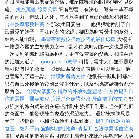
的眼睛就能看出老虎的兇猛，那麼陳稚瑤的眼睛卻看不見深
處。
抓姦蒐證
除蟲公司
它有智慧，有決心，還有一些不尋
常的內力，但除此之外，雲才只看到了自己的臉龐和身影。
台中按摩服務推薦
在那次生日宴會上，他狠狠地教訓了自
己最愛的姪子，雲江代表的父親，卻因為時常發生的意外，
始終未能出現。
學習專業數位行銷技巧的最佳選擇
大領主
一族是帝國的主導勢力之一，對小白魔時期第一次也是最後
一次見到的陳稚瑤頗為挑剔，更何況雲薑的父親，和陳白虎
的距離太近了。
google seo教學
可惜，雲才大師並不是那
種可以忽視的惡魔。 從她日益緊張的表情中可以看出，他
也意識到了這一點。
辦護照所需文件
他很長一段時間都在
思考自己死後他的帝國會發生什麼，以及他應該給誰分配什
麼角色。
台灣按摩服務
精緻的外燴擺盤靈感
全方位提升自
信的選擇：醫美療程
浪漫戶外婚禮外燴
牙齒矯正的方法
勢
力強大的陳白虎最初在這些計劃中發揮了作用，但在面對面
的會面中，他發現陳白虎過於渴望權力。 還好陳志勝只是
受了一些輕傷，小梅照顧他也不算難事。
提升自信魅力的
首選：隆乳手術
宜蘭徵信社推薦
清潔工
合法專業徵信協助
陳氏兄弟和他們的直系同伴或下屬看起來比他要戰鬥的人更