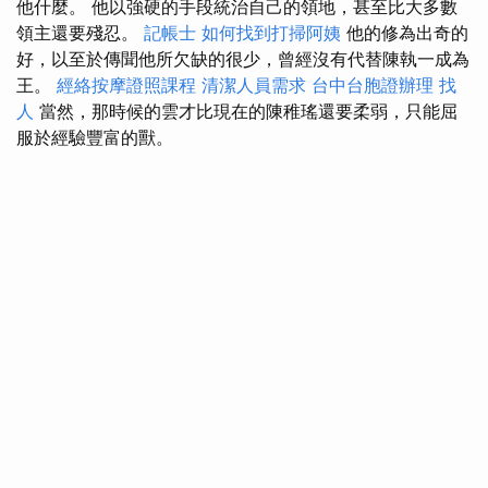
他什麼。 他以強硬的手段統治自己的領地，甚至比大多數
領主還要殘忍。
記帳士
如何找到打掃阿姨
他的修為出奇的
好，以至於傳聞他所欠缺的很少，曾經沒有代替陳執一成為
王。
經絡按摩證照課程
清潔人員需求
台中台胞證辦理
找
人
當然，那時候的雲才比現在的陳稚瑤還要柔弱，只能屈
服於經驗豐富的獸。