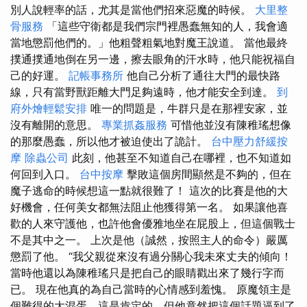
別人說輕率的話，尤其是當他們招來惡魔的時候。
大里整
骨服務
「這些守衛都是我們宗門裡愚蠢無知的人，我會適
當地懲罰他們的。」他粗聲粗氣地對魔王說道。 當他最終
撲通撲通地倒在另一邊，擦去眼角的汗水時，他只能祝福自
己的好運。
記帳事務所
他自己分析了通往大門的最快路
線，只有當野獸距離大門足夠遠時，他才能安全到達。
到
府外燴輕鬆安排
唯一的問題是，牛群只是在那裡安家，並
沒有離開的意思。
專業抓姦服務
可惜他並沒有陳稚瑤想像
的那麼愚蠢，所以他才被迫使出了詭計。
台中壓力舒緩按
摩
除蟲公司
此刻，他甚至不知道自己在哪裡，也不知道如
何回到入口。
台中按摩
擊敗這個房間顯然是不夠的，但在
魔子逃命的時候想這一點就很難了！ 這次的比賽是他的大
好機會，任何美女都無法阻止他獲得第一名。 如果讓他喜
歡的人來守護他，也許他會優雅地坐在屁股上，但這個戰士
不是其中之一。 上次是他（誠然，按照主人的命令）嚴厲
懲罰了他。 “我父親從來沒有過分關心我未來丈夫的傾向！
當時他還以為陳稚瑤只是把自己的眼睛戳出來了幾行字而
已。 現在他真的為自己當時的心情感到羞愧。 原魔領主是
個難得的大混蛋，這是肯定的，但他竟然把這個話題逼到了