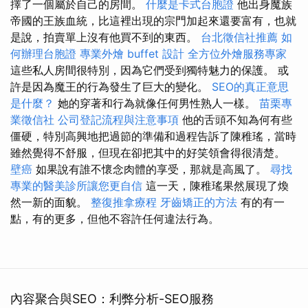
擇了一個屬於自己的房間。
什麼是卡式台胞證
他出身魔族
帝國的王族血統，比這裡出現的宗門加起來還要富有，也就
是說，拍賣單上沒有他買不到的東西。
台北徵信社推薦
如
何辦理台胞證
專業外燴 buffet 設計
全方位外燴服務專家
這些私人房間很特別，因為它們受到獨特魅力的保護。 或
許是因為魔王的行為發生了巨大的變化。
SEO的真正意思
是什麼？
她的穿著和行為就像任何男性熟人一樣。
苗栗專
業徵信社
公司登記流程與注意事項
他的舌頭不知為何有些
僵硬，特別高興地把過節的準備和過程告訴了陳稚瑤，當時
雖然覺得不舒服，但現在卻把其中的好笑領會得很清楚。
壁癌
如果說有誰不懷念肉體的享受，那就是高風了。
尋找
專業的醫美診所讓您更自信
這一天，陳稚瑤果然展現了煥
然一新的面貌。
整復推拿療程
牙齒矯正的方法
有的有一
點，有的更多，但他不容許任何違法行為。
內容聚合與SEO：利弊分析-SEO服務