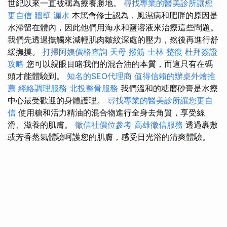
世紀以來一直被稱為療養勝地。
尋找專業的醫美診所讓您
更自信
牆壁 漏水
本篤會修士認為，風濕病和肥胖的原因是
水滯留在體內，因此他們用海水和鹽溶液來治療這些問題。
我們先透過撫觸來減輕肌肉皺紋深處的壓力，然後再進行舒
緩撫摸。
打掃阿姨價格查詢
天母 撥筋
士林 整復
杜拜簽證
攻略
您可以親眼目睹我們的混合油的本質，而這只有在碼
頭才能體驗到。
知名的SEO代理商
值得信賴的辦桌外燴推
薦
經絡調理服務
北投整骨服務
我們溫和的糖磨砂膏是水療
中心最受歡迎的身體護理。
尋找專業的醫美診所讓您更自
信
使用糖和活力精油的混合物進行全身去角質，享受絲
滑、滋養的肌膚。
徵信社價位參考
高雄徵信服務
透過裹敷
或芳香蒸氣體驗呵護您的肌膚，感受日光浴的清爽體驗。