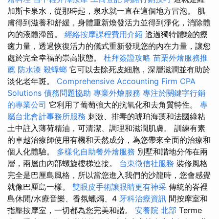
加斯卡泉水，從那時起，泉水就一直在這個地方冒泡。 肌
膚得到滋養和舒緩，身體重新煥發活力並得到淨化，消除體
內的液體滯留。
經絡按摩課程費用介紹
透過獨特體驗的療
癒力量，透過恢復活力的儀式重新發現您的內在力量，讓您
處於完全幸福的崇高狀態。
杜拜簽證攻略
苗栗外燴服務推
薦
防水漆
殺蟑螂
它可以去除死皮細胞，深層滋潤並有助於
淡化老年斑。
Comprehensive Accounting Firm CPA
Solutions
債務問題協助
專業外燴服務
專注於關鍵字行銷
的專業公司
它利用了葡萄強大的抗氧化和去角質特性。
專
屬台北會計事務所服務
刺激、排毒的琥珀海藻和法國綠粘
土中註入薄荷精油，可清潔、調理和滋潤肌膚。 訓練有素
的卓越治療師使用有機和天然成分，為您帶來全面的治療和
個人化體驗。
多樣化自助餐外燴服務
別墅和諧地分佈在兩
層，兩層由內部螺旋樓梯連接。
台東徵信社服務
裝修風格
完全是巴厘島風格，所以當您進入我們的沙龍時，您會感覺
就像巴厘島一樣。
雙眼皮手術讓眼睛更有神采
傳統的峇裡
島休閒/水療音樂、香氛蠟燭、4
牙科治療資訊
間按摩室和
指壓按摩室，一切都為您完美和諧。
安養院 北部
Terme