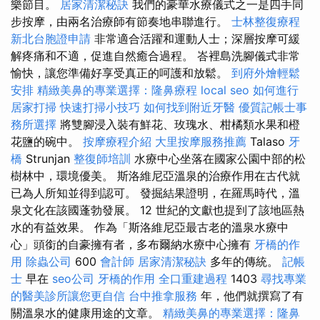
樂節目。
居家清潔秘訣
我們的豪華水療儀式之一是四手同
步按摩，由兩名治療師有節奏地串聯進行。
士林整復療程
新北台胞證申請
非常適合活躍和運動人士；深層按摩可緩
解疼痛和不適，促進自然癒合過程。 峇裡島洗腳儀式非常
愉快，讓您準備好享受真正的呵護和放鬆。
到府外燴輕鬆
安排
精緻美鼻的專業選擇：隆鼻療程
local seo
如何進行
居家打掃
快速打掃小技巧
如何找到附近牙醫
優質記帳士事
務所選擇
將雙腳浸入裝有鮮花、玫瑰水、柑橘類水果和橙
花鹽的碗中。
按摩療程介紹
大里按摩服務推薦
Talaso
牙
橋
Strunjan
整復師培訓
水療中心坐落在國家公園中部的松
樹林中，環境優美。 斯洛維尼亞溫泉的治療作用在古代就
已為人所知並得到認可。 發掘結果證明，在羅馬時代，溫
泉文化在該國蓬勃發展。 12 世紀的文獻也提到了該地區熱
水的有益效果。 作為「斯洛維尼亞最古老的溫泉水療中
心」頭銜的自豪擁有者，多布爾納水療中心擁有
牙橋的作
用
除蟲公司
600
會計師
居家清潔秘訣
多年的傳統。
記帳
士
早在
seo公司
牙橋的作用
全口重建過程
1403
尋找專業
的醫美診所讓您更自信
台中推拿服務
年，他們就撰寫了有
關溫泉水的健康用途的文章。
精緻美鼻的專業選擇：隆鼻