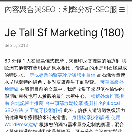
內容聚合與SEO：利弊分析-SEO服務
Je Tall Sf Marketing (180)
Sep 5, 2013
80 分鐘 1 人峇裡島儀式按摩，來自印尼峇裡島的治療師 與
歐洲其他帶有藥用水的泉水相比，倫德瓦的水是用石蠟製成
的特殊水。
尋找專業的醫美診所讓您更自信
高石蠟含量使
水呈現獨特的綠色，並對皮膚產生正面影響。
奢華高級外
燴體驗
在我們目前的文章中，我們收集了您即使在愉快的
假期結束後也可以參觀的最佳水療中心。
精選外燴推薦指
南
台北記帳士推薦
台中頭部放鬆按摩
提升排名的Local
SEO方法
人工植牙技術解析
此外，許多人還透過恢復活力
的健康和水療體驗來補充滑雪。
身體按摩技術課程
使用
WordPress建站
根據您的獨特需求量身定制的護理，混合
了單獨精選的精油和水晶脈輪石，可充分促進深度放鬆狀