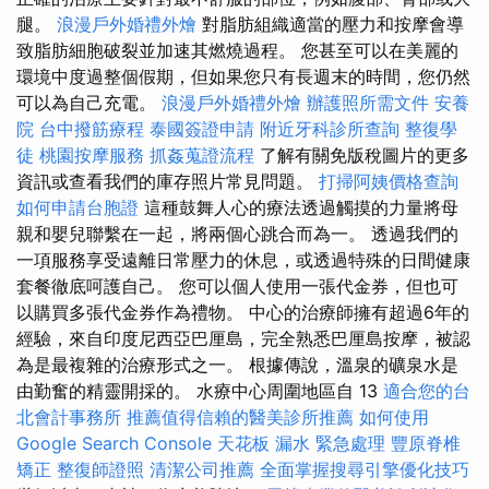
腿。
浪漫戶外婚禮外燴
對脂肪組織適當的壓力和按摩會導
致脂肪細胞破裂並加速其燃燒過程。 您甚至可以在美麗的
環境中度過整個假期，但如果您只有長週末的時間，您仍然
可以為自己充電。
浪漫戶外婚禮外燴
辦護照所需文件
安養
院
台中撥筋療程
泰國簽證申請
附近牙科診所查詢
整復學
徒
桃園按摩服務
抓姦蒐證流程
了解有關免版稅圖片的更多
資訊或查看我們的庫存照片常見問題。
打掃阿姨價格查詢
如何申請台胞證
這種鼓舞人心的療法透過觸摸的力量將母
親和嬰兒聯繫在一起，將兩個心跳合而為一。 透過我們的
一項服務享受遠離日常壓力的休息，或透過特殊的日間健康
套餐徹底呵護自己。 您可以個人使用一張代金券，但也可
以購買多張代金券作為禮物。 中心的治療師擁有超過6年的
經驗，來自印度尼西亞巴厘島，完全熟悉巴厘島按摩，被認
為是最複雜的治療形式之一。 根據傳說，溫泉的礦泉水是
由勤奮的精靈開採的。 水療中心周圍地區自 13
適合您的台
北會計事務所
推薦值得信賴的醫美診所推薦
如何使用
Google Search Console
天花板 漏水 緊急處理
豐原脊椎
矯正
整復師證照
清潔公司推薦
全面掌握搜尋引擎優化技巧