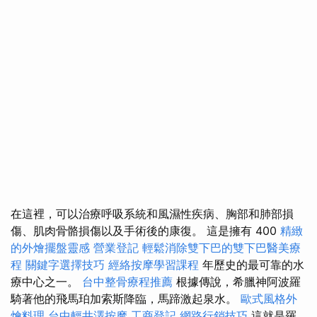
在這裡，可以治療呼吸系統和風濕性疾病、胸部和肺部損
傷、肌肉骨骼損傷以及手術後的康復。 這是擁有 400
精緻
的外燴擺盤靈感
營業登記
輕鬆消除雙下巴的雙下巴醫美療
程
關鍵字選擇技巧
經絡按摩學習課程
年歷史的最可靠的水
療中心之一。
台中整骨療程推薦
根據傳說，希臘神阿波羅
騎著他的飛馬珀加索斯降臨，馬蹄激起泉水。
歐式風格外
燴料理
台中輕井澤按摩
工商登記
網路行銷技巧
這就是羅