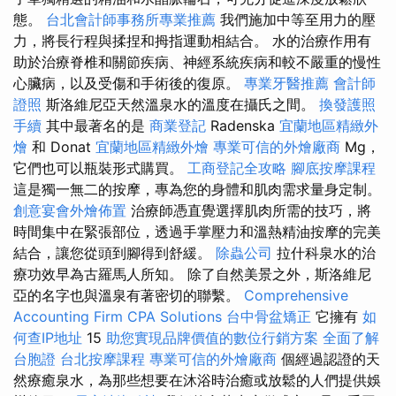
態。
台北會計師事務所專業推薦
我們施加中等至用力的壓
力，將長行程與揉捏和拇指運動相結合。 水的治療作用有
助於治療脊椎和關節疾病、神經系統疾病和較不嚴重的慢性
心臟病，以及受傷和手術後的復原。
專業牙醫推薦
會計師
證照
斯洛維尼亞天然溫泉水的溫度在攝氏之間。
換發護照
手續
其中最著名的是
商業登記
Radenska
宜蘭地區精緻外
燴
和 Donat
宜蘭地區精緻外燴
專業可信的外燴廠商
Mg，
它們也可以瓶裝形式購買。
工商登記全攻略
腳底按摩課程
這是獨一無二的按摩，專為您的身體和肌肉需求量身定制。
創意宴會外燴佈置
治療師憑直覺選擇肌肉所需的技巧，將
時間集中在緊張部位，透過手掌壓力和溫熱精油按摩的完美
結合，讓您從頭到腳得到舒緩。
除蟲公司
拉什科泉水的治
療功效早為古羅馬人所知。 除了自然美景之外，斯洛維尼
亞的名字也與溫泉有著密切的聯繫。
Comprehensive
Accounting Firm CPA Solutions
台中骨盆矯正
它擁有
如
何查IP地址
15
助您實現品牌價值的數位行銷方案
全面了解
台胞證
台北按摩課程
專業可信的外燴廠商
個經過認證的天
然療癒泉水，為那些想要在沐浴時治癒或放鬆的人們提供娛