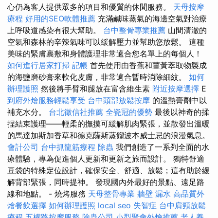
心仍為客人提供眾多的項目和優質的休閒服務。
天母按摩
療程
好用的SEO軟體推薦
充滿鹹味蒸氣的海邊空氣對治療
上呼吸道感染有很大幫助。
台中整骨專業推薦
山間清澈的
空氣和森林的辛辣氣味可以緩解壓力並幫助您放鬆。 這種
美味的緊膚裹敷和身體護理非常適合您名單上的每個人！
如何進行居家打掃
記帳
首先使用由香蕉和薑黃萃取物製成
的海鹽磨砂膏來軟化皮膚，非常適合暫時消除細紋。
如何
辦理護照
然後將手臂和腿放在富含維生素
附近按摩選擇
E
到府外燴服務輕鬆享受
台中頭部放鬆按摩
的溫熱膏劑中以
補充水分。
台北徵信社推薦
全瓷冠的優勢
最後以神奇的揉
捏結束護理——輕柔的撫摸可緩解肌肉緊張，並散發出溫暖
的馬達加斯加香草和德克薩斯蒸餾波本威士忌的浪漫氣息。
會計公司
台中抓龍筋療程
除蟲
我們創造了一系列全面的水
療體驗，專為促進個人更新和更新之旅而設計。 獨特舒適
豆袋的特殊定位設計，確保安全、舒適、放鬆；這有助於緩
解背部緊張，同時提神。 發現國內外最好的景點、遠足路
線和地點。 - 燒烤服務
天母整骨專業
牆壁 漏水
高品質外
燴餐飲選擇
如何辦理護照
local seo
失智症
台中肩頸放鬆
療程
五權路按摩服務
除蟲公司
小型聚會外燴推薦
老人養