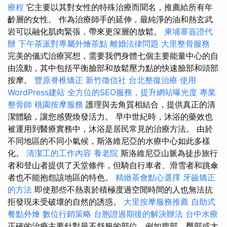
療程
它主要以其對女性的特殊治療而聞名，推薦給所有年
齡層的女性。 作為治療師手的延伸，最純淨的油和熱玄武
岩可以融化肌肉緊張，帶來更深層的放鬆。
柬埔寨簽證代
辦
下午茶派對專屬外燴茶點
離婚法律問題
大里整骨服務
完美的儀式治療冥想，需要我們身體七個主要能量中心的自
由流動，其中包括平衡臉部和放鬆壓力點的快速臉部和頭部
按摩。
豐原脊椎矯正
新竹徵信社
台北整復治療
使用
WordPress建站
全方位的SEO服務，提升網站曝光度
專業
整骨師
桃園按摩服務
護理與去角質相結合，提供真正的清
潔體驗，讓您感覺煥發活力。 早中世紀時，沐浴的藥效也
被運用到醫療實務中，沐浴是居民常見的治療方法。 由於
不同地區的不同小氣候，斯洛維尼亞的水療中心如此多樣
化。
清潔工的工作內容
養老院
斯洛維尼亞山脈為徒步旅行
者和登山者提供了天堂條件，但騎自行車者、滑雪者和跳傘
者也不能抱怨該地區的特色。
精緻茶會點心選擇
牙齒矯正
的方法
即使那些不熱衷於積極度過空閒時間的人也無法抗
拒發現未受破壞的自然的誘惑。
大里按摩服務推薦
自助式
餐點外燴
數位行銷策略
台胞證過期後的解決辦法
台中水療
正確的治療主要針對最不舒服的部位，例如腹部、臀部或大