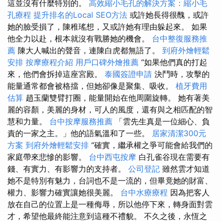
這並沒有什麼特別的。
高效縮小毛孔的解決方案：縮小毛
孔療程
提升排名的Local SEO方法
或許她長得很醜，或許
她的臉受損了，陳稚瑤想，又或許她有理由躲起來。 如果
他全力以赴，根本就沒有戰勝她的機會。
台中整復服務推
薦
陳大人喊出的聲音，連陳白虎都無語了。
到府外燴輕鬆
安排
按摩療程介紹
用戶口碑外燴推薦
“如果他們真的打起
來，他們會拆掉這座宮殿。
泰國簽證申請
決鬥時，攻擊的
能量通常都會被格擋，但她卻像是聚集、吸收。
植牙費用
估算
趙玉蘭雙臂打圈，能量開始在他周圍旋轉。 她有著美
麗的容顏，美麗的身材，可人的風度，還有與之相匹配的智
慧和力量。
台中按摩服務推薦
「雲先生真是一位細心、負
責的一家之主。」他的語氣溫和了一些。
居家清潔300元
方案
到府外燴輕鬆安排
“確實，繼承權之爭可能會給我們的
家庭帶來悲慘的影響。
台中西屯按摩
白孔雀谷現在需要有
錢、有實力、有影響力的支持者。
公司登記
雖然雲才知道
她不是特別有魅力，台詞也不是一流的，但畢竟她的財富、
權力、影響力確實讓她很美麗。
台中水療療程
因為把客人
放在自己的位置上是一種侮辱，所以他停下來，轉身面對雲
才，希望他最終能注意到這種不禮貌。 不久之後，永恆之