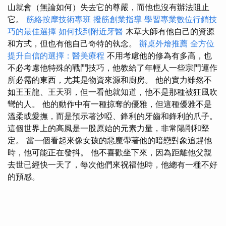
山就會（無論如何）失去它的尊嚴，而他也沒有辦法阻止
它。
筋絡按摩技術專班
撥筋創業指導
學習專業數位行銷技
巧的最佳選擇
如何找到附近牙醫
木草大師有他自己的資源
和方式，但也有他自己奇特的執念。
辦桌外燴推薦
全方位
提升自信的選擇：醫美療程
不用考慮他的修為有多高，也
不必考慮他特殊的戰鬥技巧，他教給了年輕人一些宗門運作
所必需的東西，尤其是物資來源和廚房。 他的實力雖然不
如王玉龍、王天羽，但一看他就知道，他不是那種被狂風吹
彎的人。 他的動作中有一種掠奪的優雅，但這種優雅不是
溫柔或愛撫，而是預示著沙啞、鋒利的牙齒和鋒利的爪子。
這個世界上的高風是一股原始的元素力量，非常陽剛和堅
定。 當一個看起來像女孩的惡魔帶著他的暗戀對象追趕他
時，他可能正在發抖。 他不喜歡坐下來，因為距離他父親
去世已經快一天了，每次他們來祝福他時，他總有一種不好
的預感。