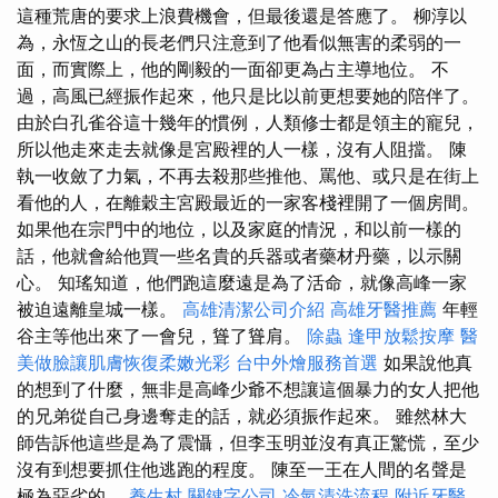
這種荒唐的要求上浪費機會，但最後還是答應了。 柳淳以
為，永恆之山的長老們只注意到了他看似無害的柔弱的一
面，而實際上，他的剛毅的一面卻更為占主導地位。 不
過，高風已經振作起來，他只是比以前更想要她的陪伴了。
由於白孔雀谷這十幾年的慣例，人類修士都是領主的寵兒，
所以他走來走去就像是宮殿裡的人一樣，沒有人阻擋。 陳
執一收斂了力氣，不再去殺那些推他、罵他、或只是在街上
看他的人，在離穀主宮殿最近的一家客棧裡開了一個房間。
如果他在宗門中的地位，以及家庭的情況，和以前一樣的
話，他就會給他買一些名貴的兵器或者藥材丹藥，以示關
心。 知瑤知道，他們跑這麼遠是為了活命，就像高峰一家
被迫遠離皇城一樣。
高雄清潔公司介紹
高雄牙醫推薦
年輕
谷主等他出來了一會兒，聳了聳肩。
除蟲
逢甲放鬆按摩
醫
美做臉讓肌膚恢復柔嫩光彩
台中外燴服務首選
如果說他真
的想到了什麼，無非是高峰少爺不想讓這個暴力的女人把他
的兄弟從自己身邊奪走的話，就必須振作起來。 雖然林大
師告訴他這些是為了震懾，但李玉明並沒有真正驚慌，至少
沒有到想要抓住他逃跑的程度。 陳至一王在人間的名聲是
極為惡劣的。
養生村
關鍵字公司
冷氣清洗流程
附近牙醫