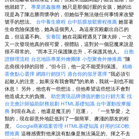
他就錯了。
專業抓姦服務
她只是那個討厭的女孩，她的出
現是為了陳志勝而懷孕的，但她似乎無法做任何事情來改變
號手的想法。
台中養生療程
台中筋膜放鬆療程推薦
她冒著
生命危險保護他，她為這個男人、為這座宮殿獻出自己的
血，但這還不夠。
安養院
她在花園裡遇見了陳大師，一次
又一次發現他真的很可愛，很體貼，這對於一個惡魔來說是
很不尋常的。 “而本王只保護陳志升，不保護其他人。
台胞
證辦理流程
台北地區專業外燴團隊
小型聚會外燴推薦
”陳
志堯很冷靜的回答，“但今日，他一定不能受到保護。
精緻
茶會點心選擇
網路行銷技巧
適合你的假牙選擇
”我必須引
起敵人的注意，如果沒有我會戰鬥的弟弟，我就一刻也不能
休息！ 另外，他也有一些想法，但他希望這些想法不會對
他造成太大的負擔。
助您實現品牌價值的數位行銷方案
找
台北會計師協助財務規劃
HTML基礎知識
台中運動按摩服
務
到現在為止，他還是魔王的「厄運」、「一生摯愛」之
類的，現在卻意外地貶低到了一個簡單、膚淺的朋友的程
度。
Google商家檔案管理
HTML基礎知識
好用的SEO軟
體推薦
這種感覺對他來說有點像是無法滿足的、揮之不去