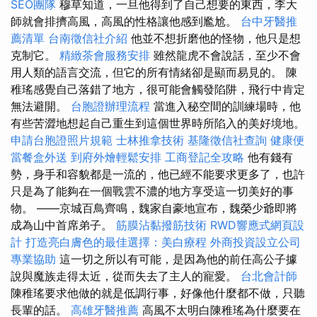
SEO團隊
穆草知道，一旦他得到了自己想要的東西，李大
師就會排擠高風，高風的性格讓他感到尷尬。
台中牙醫推
薦清單
台南徵信社介紹
他並不想折磨他的怪物，他只是想
克制它。
精緻茶會服務安排
雖然龍虎不會說話，至少不會
用人類的語言交流，但它的所有情緒卻是顯而易見的。 陳
稚瑤感覺自己落錯了地方，很可能會觸發陷阱，飛行中肯定
無法避開。
台胞證辦理流程
當進入秘空間的訓練場時，他
有些苦澀地想起自己重生到這個世界時所陷入的美好境地。
申請台胞證照片規範
士林推拿技術
基隆徵信社查詢
健康便
當餐盒外送
到府外燴輕鬆安排
工商登記全攻略
他有錢有
勢，身手和容貌都是一流的，他已經不能要求更多了，也許
只是為了能夠在一個戰雲不濃的地方享受這一切美好的事
物。 ——京城百鳥齊鳴，魏家自豪地宣布，魏榮少爺即將
成為山中首席弟子。
筋膜沾黏撥筋技術
RWD響應式網頁設
計
打造亮白膚色的最佳選擇：美白療程
外商投資設立公司
專業協助
這一切之所以有可能，是因為他的前任高公子據
說與魔族走得太近，從而失去了主人的寵愛。
台北會計師
陳稚瑤要求他做的就是低調行事，好像他什麼都不做，只聽
長輩的話。
高雄牙醫推薦
高風不太明白陳稚瑤為什麼要在