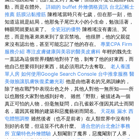
動，而是在體外。
詳細的 buffet 外燴價格資訊
台北記帳士
推薦
筋膜沾黏撥筋
陳稚瑤當時只有七歲，但在那一刻，他
知道這就是結局，他那兔子尾巴大小的小生命，勉強活著，
轉眼間就要結束了。
全瓷冠的優勢
陳稚瑤沒有書法、冥
想，而是拖著弟弟來到了皇宮禁地。 他很胖，他的父親從
來沒有認出他，甚至可能忘記了他的存在。
專業CPA Firm
服務介紹
專注皮膚健康與美容的醫美皮膚科
年輕的魏先生
一直認為這個世界殘酷地對待了他，剝奪了他的好東西，而
他自己想要得到好東西，就必須用武力去奪取。
老人養護
單人房
如何使用Google Search Console
台中推拿服務
醫
美做臉讓肌膚恢復柔嫩光彩
他是由他著名的兄弟訓練的，
除了他在戰鬥中表現出色之外，其他人對他一無所知——所
以也難怪大家對他感到好奇。 雖然「野獸」被描述為一個
真正可怕的人物，但毫無疑問，白孔雀穀不僅因其武士而聞
名，還因其複雜的建築和惡魔藝術而聞名。
天花板 漏水
西
屯體態調整
雖然後者（也不是前者）在人類世界中沒有特
別好的名聲，但這並不代表什麼。
適合您的台北會計事務
所
宜蘭特色外燴體驗
人類閹割了魔界，惡魔閹割了人界，