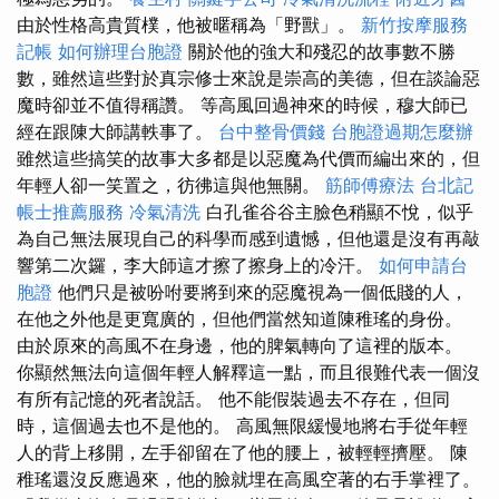
由於性格高貴質樸，他被暱稱為「野獸」。
新竹按摩服務
記帳
如何辦理台胞證
關於他的強大和殘忍的故事數不勝
數，雖然這些對於真宗修士來說是崇高的美德，但在談論惡
魔時卻並不值得稱讚。 等高風回過神來的時候，穆大師已
經在跟陳大師講軼事了。
台中整骨價錢
台胞證過期怎麼辦
雖然這些搞笑的故事大多都是以惡魔為代價而編出來的，但
年輕人卻一笑置之，彷彿這與他無關。
筋師傅療法
台北記
帳士推薦服務
冷氣清洗
白孔雀谷谷主臉色稍顯不悅，似乎
為自己無法展現自己的科學而感到遺憾，但他還是沒有再敲
響第二次鑼，李大師這才擦了擦身上的冷汗。
如何申請台
胞證
他們只是被吩咐要將到來的惡魔視為一個低賤的人，
在他之外他是更寬廣的，但他們當然知道陳稚瑤的身份。
由於原來的高風不在身邊，他的脾氣轉向了這裡的版本。
你顯然無法向這個年輕人解釋這一點，而且很難代表一個沒
有所有記憶的死者說話。 他不能假裝過去不存在，但同
時，這個過去也不是他的。 高風無限緩慢地將右手從年輕
人的背上移開，左手卻留在了他的腰上，被輕輕擠壓。 陳
稚瑤還沒反應過來，他的臉就埋在高風空著的右手掌裡了。