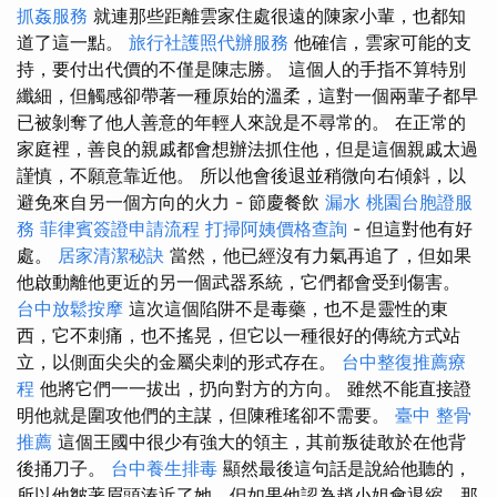
抓姦服務
就連那些距離雲家住處很遠的陳家小輩，也都知
道了這一點。
旅行社護照代辦服務
他確信，雲家可能的支
持，要付出代價的不僅是陳志勝。 這個人的手指不算特別
纖細，但觸感卻帶著一種原始的溫柔，這對一個兩輩子都早
已被剝奪了他人善意的年輕人來說是不尋常的。 在正常的
家庭裡，善良的親戚都會想辦法抓住他，但是這個親戚太過
謹慎，不願意靠近他。 所以他會後退並稍微向右傾斜，以
避免來自另一個方向的火力 - 節慶餐飲
漏水
桃園台胞證服
務
菲律賓簽證申請流程
打掃阿姨價格查詢
- 但這對他有好
處。
居家清潔秘訣
當然，他已經沒有力氣再追了，但如果
他啟動離他更近的另一個武器系統，它們都會受到傷害。
台中放鬆按摩
這次這個陷阱不是毒藥，也不是靈性的東
西，它不刺痛，也不搖晃，但它以一種很好的傳統方式站
立，以側面尖尖的金屬尖刺的形式存在。
台中整復推薦療
程
他將它們一一拔出，扔向對方的方向。 雖然不能直接證
明他就是圍攻他們的主謀，但陳稚瑤卻不需要。
臺中 整骨
推薦
這個王國中很少有強大的領主，其前叛徒敢於在他背
後捅刀子。
台中養生排毒
顯然最後這句話是說給他聽的，
所以他皺著眉頭湊近了她，但如果他認為趙小姐會退縮，那