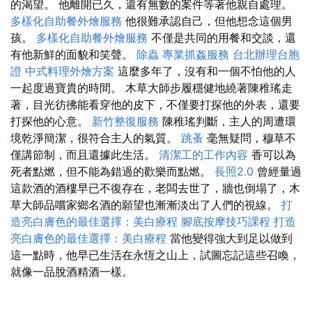
的渴望。 他離開已久，還有無數的案件等著他親自處理。
多樣化自助餐外燴服務
他很難承認自己，但他想念這個男
孩。
多樣化自助餐外燴服務
不僅是共同的用餐和交談，還
有他新鮮的面貌和笑聲。
除蟲
專業抓姦服務
台北辦理台胞
證
中式料理外燴方案
這麼多年了，沒有和一個不怕他的人
一起度過寶貴的時間。 木草大師步履穩健地繞著陳稚瑤走
著，目光彷彿能看穿他的皮下，不僅要打探他的外表，還要
打探他的心意。
新竹整復服務
陳稚瑤判斷，主人的周遭環
境乾淨簡潔，很符合主人的氣質。
跳蚤
毫無疑問，穆草不
僅講節制，而且還據此生活。
清潔工的工作內容
香可以為
死者點燃，但不能為錯過的歡樂而點燃。
長照2.0
曾經量過
這款酒的酒樓早已不復存在，老闆去世了，牆也倒塌了，木
草大師品嚐家鄉名酒的願望也漸漸淡出了人們的視線。
打
造亮白膚色的最佳選擇：美白療程
腳底按摩技巧課程
打造
亮白膚色的最佳選擇：美白療程
當他變得強大到足以做到
這一點時，他早已生活在永恆之山上，試圖忘記這些召喚，
就像一品脫酒精酒一樣。