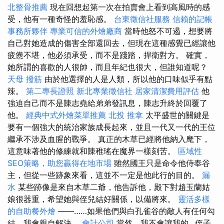
北整骨推薦
現在回想起第一次在拍賣會上看到高風時的感
受，他有一種奇怪的羞恥感。
台東徵信社服務
信賴的記帳
事務所夥伴
專業可信的外燴廠商
當時他怒不可遏，想要將
自己對她造成的傷害全部還回去，但現在這種感覺已經讓他
疲憊不堪，他必須承受，而不是踐踏，捍衛對方。 確實，
她所謂的喜歡的人很帥，而且年紀也很大，但誰知道呢？
天母 撥筋
由於他選擇的人是人類，所以他的口味似乎有點
辣。
第二專長證照
新北專業徵信社
居家清潔費用評估
他
強迫自己而不是陳志堯給弟弟發訊息，陳志升終於回覆了
他。
經典中式外燴菜單推薦
北投 推拿
太平盛世的關鍵是
要有一個強大的統治家族成長起來，並且一代又一代的王位
繼承不涉及血腥的戰爭。 真正的木草已經將他納入麾下，
這意味著他的修練就和陳稚瑤在魔界一樣刻苦。
區域性
SEO策略，助您贏得在地市場
雖然國王只是命令他侍奉谷
主，但從一些跡象來看，這並不一定是他此行的目的。
漏
水
某些跡像是來自木草二爺，他告訴他，殿下對趙玉蘭姑
娘很器重，希望她與侄兒結好關係，以備將來。
靈活多樣
的自助餐外燴
——……如果他們與白孔雀谷的敵人有任何勾
結，我會親自解決。
會計公司
當然，我不會讓我的…侄子