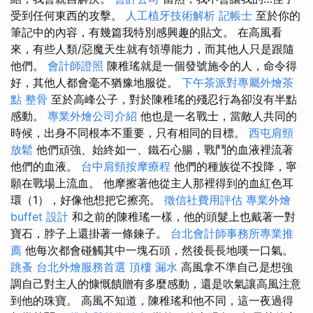
受到任何東西的攻擊。
人工植牙技術解析
記帳士
至於你的
筆記中的內容，有幾篇我特別感興趣的貼文。 在高風看
來，有些人類/惡魔天生就有領導能力，而其他人只是跟隨
他們。
會計師證照
陳稚瑤就是一個發號施令的人，命令得
好，其他人都會毫不猶豫地服從。
下午茶派對專屬外燴茶
點
整骨
至於高峰公子，對於陳稚瑤的殘忍行為卻沒有半點
感動。
專業外燴公司介紹
他也是一名戰士，當敵人共同的
時候，出身不同根本不重要，只有相同的目標。
西屯肩頸
放鬆
他們頑強、始終如一、鐵石心腸，戰鬥的血液裡流著
他們的血液。
台中肩頸按摩療程
他們的種族從不投降，寧
願在戰場上流血。 他摩擦著他從主人那裡得到的血紅色耳
環（1），好像他想把它擦亮。
徵信社費用評估
專業外燴
buffet 設計
和之前的陳稚瑤一樣，他的頭髮上也戴著一對
寶石，脖子上還掛著一條鍊子。
台北會計師事務所專業推
薦
他每次都會碰觸其中一塊石頭，然後長長地嘆一口氣。
跳蚤
台北外燴服務首選
頂樓 漏水
高風拿不準自己是想強
調自己對主人的慷慨饋贈有多麼感動，還是吹氣讓高風注意
到他的珠寶。 高風不知道，陳稚瑤和他不同，這一夜過得