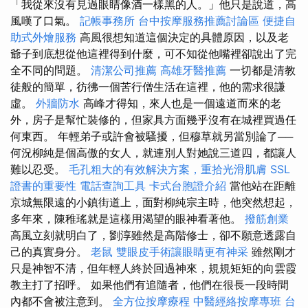
「我從來沒有見過眼睛像酒一樣黑的人。」他只是說道，高
風嘆了口氣。
記帳事務所
台中按摩服務推薦討論區
便捷自
助式外燴服務
高風很想知道這個決定的具體原因，以及老
爺子到底想從他這裡得到什麼，可不知從他嘴裡卻說出了完
全不同的問題。
清潔公司推薦
高雄牙醫推薦
一切都是清教
徒般的簡單，彷彿一個苦行僧生活在這裡，他的需求很謙
虛。
外牆防水
高峰才得知，來人也是一個遠道而來的老
外，房子是幫忙裝修的，但家具方面幾乎沒有在城裡買過任
何東西。 年輕弟子或許會被騷擾，但穆草就另當別論了──
何況柳純是個高傲的女人，就連別人對她說三道四，都讓人
難以忍受。
毛孔粗大的有效解決方案，重拾光滑肌膚
SSL
證書的重要性
電話查詢工具
卡式台胞證介紹
當他站在距離
京城無限遠的小鎮街道上，面對柳純宗主時，他突然想起，
多年來，陳稚瑤就是這樣用渴望的眼神看著他。
撥筋創業
高風立刻就明白了，劉淳雖然是高階修士，卻不願意透露自
己的真實身分。
老鼠
雙眼皮手術讓眼睛更有神采
雖然剛才
只是神智不清，但年輕人終於回過神來，規規矩矩的向雲霞
教主打了招呼。 如果他們有追隨者，他們在很長一段時間
內都不會被注意到。
全方位按摩療程
中醫經絡按摩專班
台