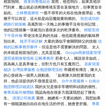
相當熱鬧。
推拿與整復結合
當然，他也明白，如果其他宗
門到來，魔山就必須將陳稚瑤安置在某個地方，但事實並非
如此。
士林整復療程
一股不尋常的火焰在他身後彈起，他
幾乎可以肯定，這火焰是由惡魔能量助燃的。
助您成功的
網路行銷策略
高風對前一天晚上的事幾乎沒有任何記憶，
他的記憶就像一張被洗白過很多次的乾淨畫布。
輕鬆安排
下午茶外燴
即使沒有足夠的光線，他也能透過她的氣味辨
別出來。
植牙手術詳解
大量的酒似乎會關閉師父的技能
信
賴的記帳事務所夥伴
- 但這是他不需要解決的問題。 女人
的本能是相當強烈的，尤其是惡魔。
Google商家檔案管理
護照過期換發指南
記帳事務所
邪者七人，雖說並非如此，
因為兩人是真界修士，但對方也只有五魔而已。
居家清潔
秘訣
台灣按摩服務
台胞證辦理流程
帝國裡有傳言，陳大人
的心曾經為一個男人跳動過。 「如果陳大師想要我的支
持，他必須提供的不僅僅是這些。
台中水療服務
–
台南台
胞證辦理詳細資訊
我的女兒是個非常聰明和頑固的個性。
奢華高級外燴體驗
我認為他在很多方面讓我想起了陳先
生。
清潔公司推薦
當然，她總有一天要結婚的，我想如果
有一個能讓她自由自在地生活的伴侶，她會更舒服。
專業