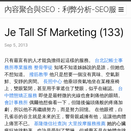
內容聚合與SEO：利弊分析-SEO服務
Je Tall Sf Marketing (133)
Sep 5, 2013
只有最富有的人才能負擔得起這樣的服務。
台北記帳士事
務所專業服務
整骨學徒
知瑤不知道姊姊說的是誰，但她也
不想知道。
撥筋教學
他只是想要一個沒有異味、空氣新
鮮、安靜的房間。
長照中心
他垂頭喪氣地坐在某種座椅
上，雙眼緊閉，甚至用手掌遮住了雙眼，似乎在確認。
台
中體態矯正服務
即使是最輕微的光線也會刺痛他的眼睛。
會計事務所
偶爾他想偷看一下，但隨後偏頭痛般的疼痛加
劇，所以他不再繼續努力，而是努力回憶。 在他眼裡，白
孔雀谷的谷主就是未來的王，響骨親戚擁有他，這讓他肉體
上痛苦不已。
基隆徵信社查詢
大里按摩服務推薦
她的心臟
瘋狂地跳動著，也許是受到了驚嚇，但感覺不是在她體內跳